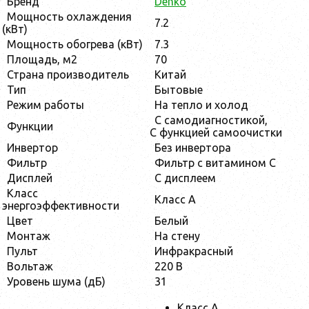
Бренд
Denko
Мощность охлаждения
7.2
(кВт)
Мощность обогрева (кВт)
7.3
Площадь, м2
70
Страна производитель
Китай
Тип
Бытовые
Режим работы
На тепло и холод
С самодиагностикой,
Функции
С функцией самоочистки
Инвертор
Без инвертора
Фильтр
Фильтр с витамином C
Дисплей
С дисплеем
Класс
Класс А
энергоэффективности
Цвет
Белый
Монтаж
На стену
Пульт
Инфракрасный
Вольтаж
220 В
Уровень шума (дБ)
31
Класс А.