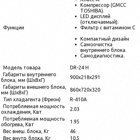
Компрессор (GMCC
TOSHIBA).
LED дисплей
(отключаемый).
Функции
Фильтр с витамином С
Компактный дизайн
Самоочистка
внутреннего блока.
Самодиагностика.
Модель товара
DR-24 H
Габариты внутреннего
900x218x291
блока, мм (ШхВхГ)
Габариты внешнего блока,
860x720x320
мм (ШхВхГ)
Тип хладагента (Фреон)
R-410A
Потребляемая мощность
2.03
охлаждения, Квт
Потребляемая мощность
1.95
обогрева, Квт
Вес внеш. блока, Кг
46
Вес внутр. блока, Кг
10.5