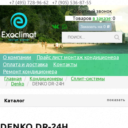
+7 (495) 728-96-62
+7 (905) 536-87-55
Обратный звонок
Товаров
в заказе
:
0
Заказать на
0
c
О компании
Прайс лист монтаж кондиционера
Оплата и доставка
Контакты
Ремонт кондиционера
Главная
Кондиционеры
Сплит-системы
Denko
DENKO DR-24H
Каталог
показать
DENKO DR-24H