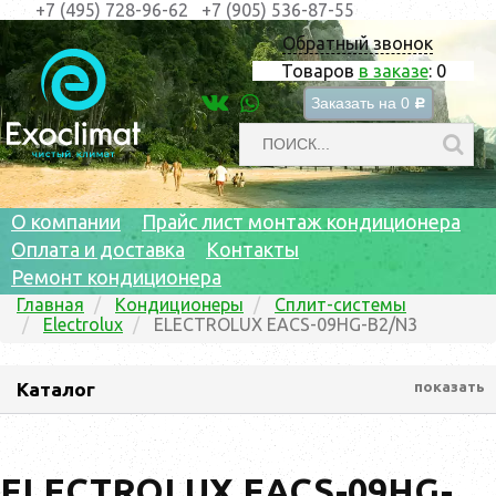
+7 (495) 728-96-62
+7 (905) 536-87-55
Обратный звонок
Товаров
в заказе
:
0
Заказать на
0
c
О компании
Прайс лист монтаж кондиционера
Оплата и доставка
Контакты
Ремонт кондиционера
Главная
Кондиционеры
Сплит-системы
Electrolux
ELECTROLUX EACS-09HG-B2/N3
Каталог
показать
ELECTROLUX EACS-09HG-