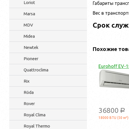
Loriot
Габариты трансп
Вес в транспорт
Marsa
Срок служ
MDV
Midea
Newtek
Похожие тов
Pioneer
Eurohoff EV-1
Quattroclima
Rix
Röda
Rover
36800
a
Royal Clima
18000 BTU (50 м²)
Royal Thermo