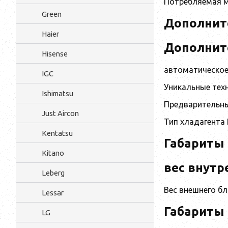
Потребляемая м
Green
Дополнит
Haier
Дополнит
Hisense
автоматическое
IGC
Уникальные техн
Ishimatsu
Предварительны
Just Aircon
Тип хладагента 
Kentatsu
Габариты ш
Kitano
вес внутр
Leberg
Вес внешнего бл
Lessar
Габариты 
LG