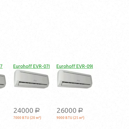
07
Eurohoff EVR-07I
Eurohoff EVR-09I
24000
26000
a
a
7000 BTU (20 м²)
9000 BTU (25 м²)