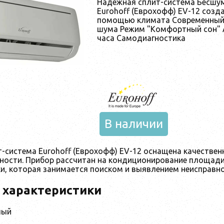
Надежная сплит-система Бесшум
Eurohoff (Еврохофф) EV-12 созд
помощью климата Современный 
шума Режим "Комфортный сон" 
часа Самодиагностика
В наличии
т-система Eurohoff (Еврохофф) EV-12 оснащена качеств
ности. Прибор рассчитан на кондиционирование площади
и, которая занимается поиском и выявлением неисправно
 характеристики
лый