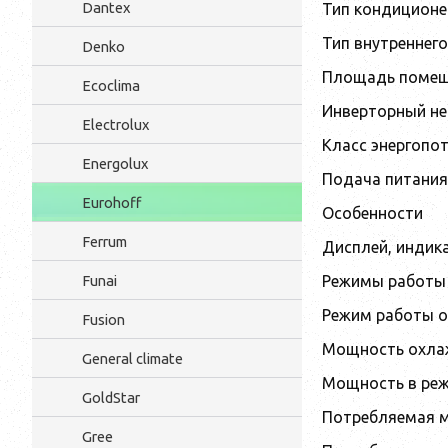
Dantex
Тип кондиционе
Тип внутреннег
Denko
Площадь помещ
Ecoclima
Инверторный не
Electrolux
Класс энергопо
Energolux
Подача питания
Eurohoff
Особенности
Ferrum
Дисплей, индик
Funai
Режимы работы
Режим работы о
Fusion
Мощность охлаж
General climate
Мощность в реж
GoldStar
Потребляемая м
Gree