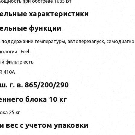
ощность при обогреве 1085 Вт
ельные характеристики
ельные функции
 поддержание температуры, автоперезапуск, самодиагно
ологии I Feel
й фильтр есть
R 410A
. г. в. 865/200/290
еннего блока 10 кг
ока 25 кг
и вес с учетом упаковки