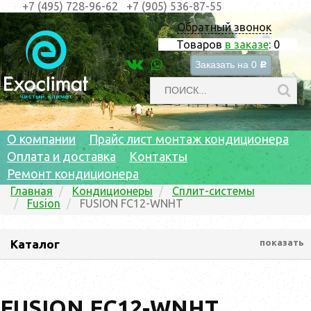
+7 (495) 728-96-62
+7 (905) 536-87-55
Обратный звонок
Товаров
в заказе
:
0
Заказать на
0
c
О компании
Прайс лист монтаж кондиционера
Оплата и доставка
Контакты
Ремонт кондиционера
Главная
Кондиционеры
Сплит-системы
Fusion
FUSION FC12-WNHT
Каталог
показать
FUSION FC12-WNHT