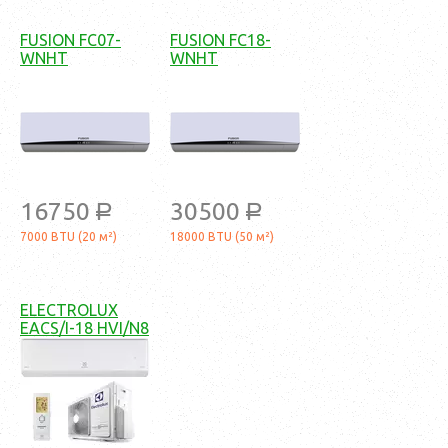
FUSION FC07-
FUSION FC18-
WNHT
WNHT
16750
30500
a
a
7000 BTU (20 м²)
18000 BTU (50 м²)
ELECTROLUX
EACS/I-18 HVI/N8