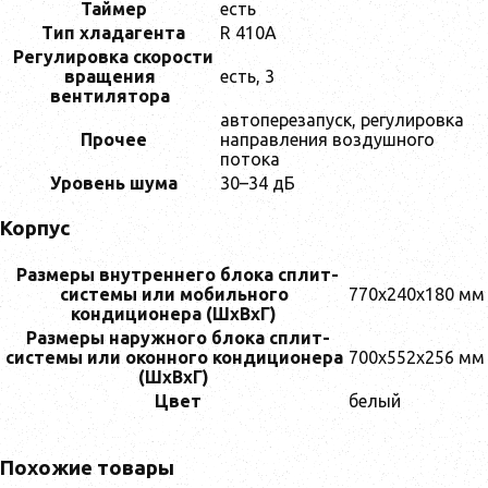
Таймер
есть
Тип хладагента
R 410A
Регулировка скорости
вращения
есть, 3
вентилятора
автоперезапуск, регулировка
Прочее
направления воздушного
потока
Уровень шума
30–34 дБ
Корпус
Размеры внутреннего блока сплит-
системы или мобильного
770x240x180 мм
кондиционера (ШxВxГ)
Размеры наружного блока сплит-
системы или оконного кондиционера
700x552x256 мм
(ШxВxГ)
Цвет
белый
Похожие товары