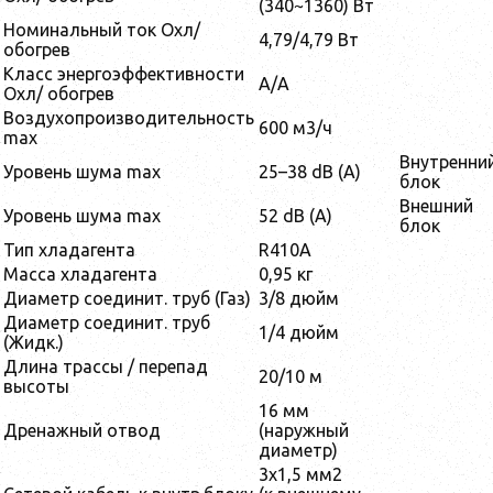
(340~1360) Вт
Номинальный ток Охл/
4,79/4,79 Вт
обогрев
Класс энергоэффективности
А/А
Охл/ обогрев
Воздухопроизводительность
600 м3/ч
max
Внутренни
Уровень шума max
25–38 dB (А)
блок
Внешний
Уровень шума max
52 dB (А)
блок
Тип хладагента
R410A
Масса хладагента
0,95 кг
Диаметр соединит. труб (Газ)
3/8 дюйм
Диаметр соединит. труб
1/4 дюйм
(Жидк.)
Длина трассы / перепад
20/10 м
высоты
16 мм
Дренажный отвод
(наружный
диаметр)
3x1,5 мм2