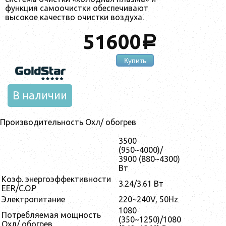
функция самоочистки обеспечивают
высокое качество очистки воздуха.
51600
a
Купить
В наличии
Производительность Охл/ обогрев
3500
(950~4000)/
3900 (880~4300)
Вт
Коэф. энергоэффективности
3.24/3.61 Вт
EER/C.O.P
Электропитание
220~240V, 50Hz
1080
Потребляемая мощность
(350~1250)/1080
Охл/ обогрев