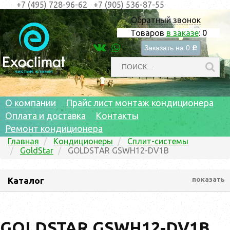
+7 (495) 728-96-62
+7 (905) 536-87-55
Обратный звонок
Товаров
в заказе
:
0
Заказать на
0
c
О компании
Прайс лист монтаж кондиционера
Оплата и доставка
Контакты
Ремонт кондиционера
Главная
Кондиционеры
Сплит-системы
GoldStar
GOLDSTAR GSWH12-DV1B
Каталог
показать
GOLDSTAR GSWH12-DV1B