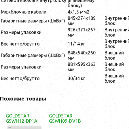
Сетевой кабель к внутр.блоку
(к внешнему
блоку)
Межблочные кабели
4x1,5 мм2
845х274х189
Внутренни
Габаритные размеры (ШxВxГ)
мм
блок
926х371х267
Внутренни
Размеры упаковки
мм
блок
Внутренни
Вес нетто/брутто
11/14 кг
блок
848х540х260
Внешний
Габаритные размеры (ШxВxГ)
мм
блок
881х595х363
Внешний
Размеры упаковки
мм
блок
Внешний
Вес нетто/брутто
30/34 кг
блок
Похожие товары
GOLDSTAR
GOLDSTAR
GSWH12-DP1A
GSWH09-DV1B