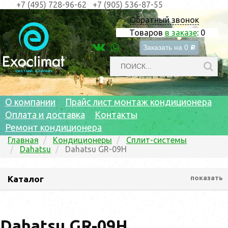
+7 (495) 728-96-62
+7 (905) 536-87-55
Обратный звонок
Товаров
в заказе
:
0
Заказать на
0
c
О компании
Прайс лист монтаж кондиционера
Оплата и доставка
Контакты
Ремонт кондиционера
Главная
Кондиционеры
Сплит-системы
Dahatsu
Dahatsu GR-09H
Каталог
показать
Dahatsu GR-09H