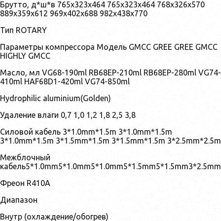
Брутто, д*ш*в 765x323x464 765x323x464 768x326x570
889x359x612 969x402x688 982x438x770
Тип ROTARY
Параметры компрессора Модель GMCC GREE GREE GMCC
HIGHLY GMCC
Масло, мл VG68-190ml RB68EP-210ml RB68EP-280ml VG74-
410ml HAF68D1-420ml VG74-850ml
Hydrophilic aluminium(Golden)
Удаление влаги 0,7 1,0 1,2 1,8 2,5 3,8
Силовой кабель 3*1.0mm*1.5m 3*1.0mm*1.5m
3*1.0mm*1.5m 3*1.5mm*1.5m 3*1.5mm*1.5m 3*2.5mm*2.5m
Межблочный
кабель5*1.0mm5*1.0mm5*1.0mm5*1.5mm5*1.5mm3*2.5mm
Фреон R410A
Диапазон
Внутр (охлаждение/обогрев)