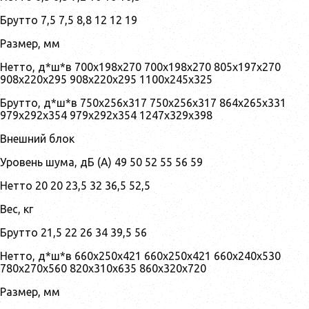
Брутто 7,5 7,5 8,8 12 12 19
Размер, мм
Нетто, д*ш*в 700x198x270 700x198x270 805x197x270
908x220x295 908x220x295 1100x245x325
Брутто, д*ш*в 750x256x317 750x256x317 864x265x331
979x292x354 979x292x354 1247x329x398
Внешний блок
Уровень шума, дБ (А) 49 50 52 55 56 59
Нетто 20 20 23,5 32 36,5 52,5
Вес, кг
Брутто 21,5 22 26 34 39,5 56
Нетто, д*ш*в 660x250x421 660x250x421 660x240x530
780x270x560 820x310x635 860x320x720
Размер, мм