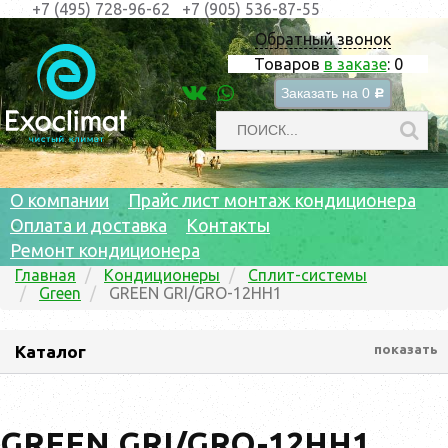
+7 (495) 728-96-62
+7 (905) 536-87-55
Обратный звонок
Товаров
в заказе
:
0
Заказать на
0
c
О компании
Прайс лист монтаж кондиционера
Оплата и доставка
Контакты
Ремонт кондиционера
Главная
Кондиционеры
Сплит-системы
Green
GREEN GRI/GRO-12HH1
Каталог
показать
GREEN GRI/GRO-12HH1