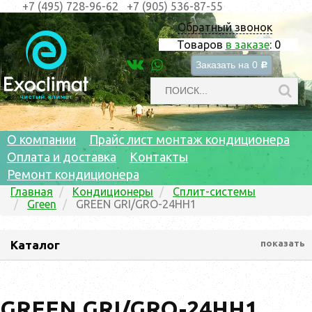
+7 (495) 728-96-62
+7 (905) 536-87-55
Обратный звонок
Товаров
в заказе
:
0
Заказать на
0
c
О компании
Прайс лист монтаж кондиционера
Оплата и доставка
Контакты
Ремонт кондиционера
Главная
Кондиционеры
Сплит-системы
Green
GREEN GRI/GRO-24HH1
Каталог
показать
GREEN GRI/GRO-24HH1