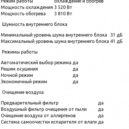
Режим работы
охлаждение и обогрев
Мощность охлаждения
3 520 Вт
Мощность обогрева
3 810 Вт
Шумность внутреннего блока
Минимальный уровень шума внутреннего блока
31 дБ
Максимальный уровень шума внутреннего блока
41 дБ
Режимы работы
Автоматический выбор режима
да
Решим осушения
да
Ночной режим
да
Экономичный режим
да
Очищение воздуха
Предварительный фильтр
да
Воздушный фильтр очищения от пыли
да
Очищение воздуха от аллергенов
да
Система самоочистки испарителя от влаги
да