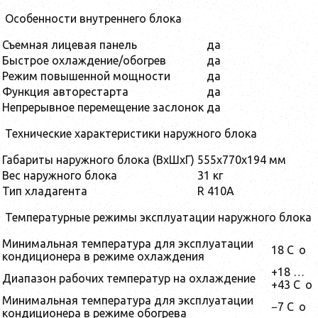
Особенности внутреннего блока
Съемная лицевая панель
да
Быстрое охлаждение/обогрев
да
Режим повышенной мощности
да
Функция авторестарта
да
Непрерывное перемещение заслонок
да
Технические характеристики наружного блока
Габариты наружного блока (ВхШхГ)
555x770x194 мм
Вес наружного блока
31 кг
Тип хладагента
R 410A
Температурные режимы эксплуатации наружного блока
Минимальная температура для эксплуатации
18 C
o
кондиционера в режиме охлаждения
+18 …
Диапазон рабочих температур на охлаждение
+43 C
o
Минимальная температура для эксплуатации
−7 C
o
кондиционера в режиме обогрева