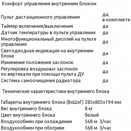
Комфорт управления внутренним блоком
да,
Пульт дистанционного управления
в комплекте
Таймер включения/выключения
да
Датчик температуры в пульте управления
да
Многофункциональный дисплей на пульте
да
управления
Светодиодная индикация на внутреннем
да
блоке
Изменение положения заслонок
да
Регулировка воздушных заслонок
да
по вертикали при помощи пульта ДУ
Система самоочищения радиатора
да
Технические характеристики внутреннего блока
Габариты внутреннего блока (ВхШхГ)
285x805x194 мм
Вес внутреннего блока
8 кг
Цвет внутреннего блока
белый
Воздухообмен при охлаждении
568 м
3
/час
Воздухообмен при обогреве
568 м
3
/час