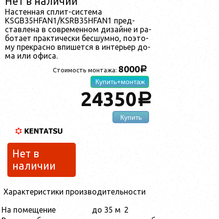
Нет в наличии
Нас­тен­ная сплит-сис­те­ма
KSGB35HFAN1/KSRB35HFAN1 пред­
став­ле­на в сов­ре­мен­ном ди­зай­не и ра­
бо­та­ет прак­ти­чес­ки бес­шум­но, по­это­
му прек­рас­но впи­шет­ся в ин­терь­ер до­
ма или офи­са.
8000
a
Стоимость монтажа:
Купить+монтаж
24350
a
Купить
Нет в
наличии
Характеристики производительности
На помещение
до 35 м
2