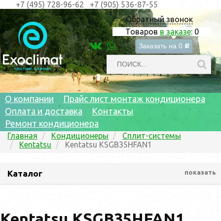
+7 (495) 728-96-62
+7 (905) 536-87-55
Обратный звонок
Товаров
в заказе
:
0
Заказать на
0
c
О компании
Прайс лист монтаж кондиционера
Оплата и доставка
Контакты
Ремонт кондиционера
Главная
Кондиционеры
Сплит-системы
Kentatsu
Kentatsu KSGB35HFAN1
Каталог
показать
Kentatsu KSGB35HFAN1