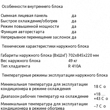
Особенности внутреннего блока
Съемная лицевая панель
да
Быстрое охлаждение/обогрев
да
Режим повышенной мощности
да
Функция авторестарта
да
Непрерывное перемещение заслонок
да
Технические характеристики наружного блока
Габариты наружного блока (ВхШхГ)
702x845x220 мм
Вес наружного блока
49 кг
Тип хладагента
R 410A
Температурные режимы эксплуатации наружного блока
Минимальная температура для эксплуатации
18 C
o
кондиционера в режиме охлаждения
+18 …
Диапазон рабочих температур на охлаждение
+43 C
o
Минимальная температура для эксплуатации
−7 C
o
кондиционера в режиме обогрева