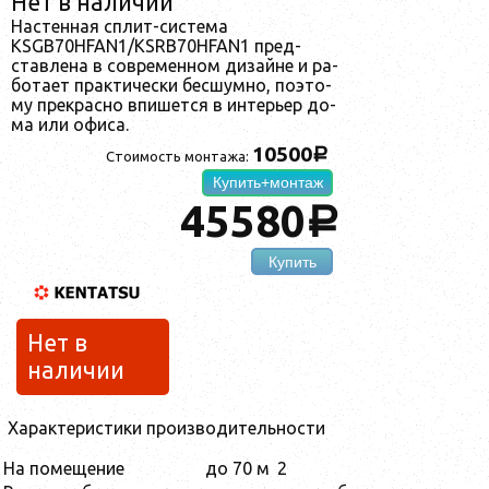
Нет в наличии
Нас­тен­ная сплит-сис­те­ма
KSGB70HFAN1/KSRB70HFAN1 пред­
став­ле­на в сов­ре­мен­ном ди­зай­не и ра­
бо­та­ет прак­ти­чес­ки бес­шум­но, по­это­
му прек­рас­но впи­шет­ся в ин­терь­ер до­
ма или офи­са.
10500
a
Стоимость монтажа:
Купить+монтаж
45580
a
Купить
Нет в
наличии
Характеристики производительности
На помещение
до 70 м
2