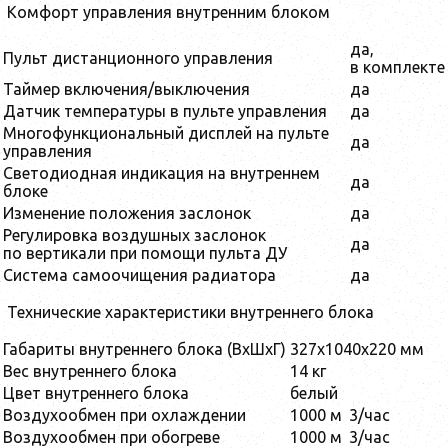
Комфорт управления внутренним блоком
да,
Пульт дистанционного управления
в комплекте
Таймер включения/выключения
да
Датчик температуры в пульте управления
да
Многофункциональный дисплей на пульте
да
управления
Светодиодная индикация на внутреннем
да
блоке
Изменение положения заслонок
да
Регулировка воздушных заслонок
да
по вертикали при помощи пульта ДУ
Система самоочищения радиатора
да
Технические характеристики внутреннего блока
Габариты внутреннего блока (ВхШхГ)
327x1040x220 мм
Вес внутреннего блока
14 кг
Цвет внутреннего блока
белый
Воздухообмен при охлаждении
1000 м
3
/час
Воздухообмен при обогреве
1000 м
3
/час