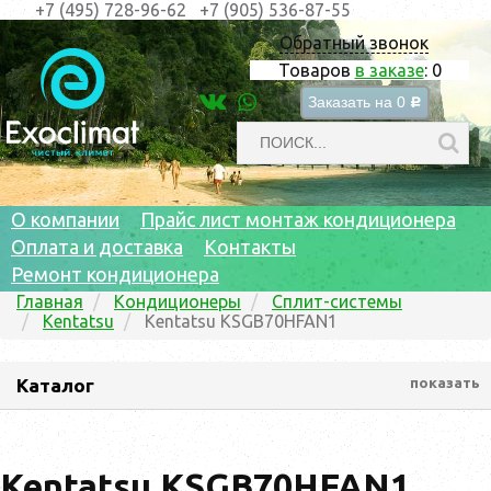
+7 (495) 728-96-62
+7 (905) 536-87-55
Обратный звонок
Товаров
в заказе
:
0
Заказать на
0
c
О компании
Прайс лист монтаж кондиционера
Оплата и доставка
Контакты
Ремонт кондиционера
Главная
Кондиционеры
Сплит-системы
Kentatsu
Kentatsu KSGB70HFAN1
Каталог
показать
Kentatsu KSGB70HFAN1