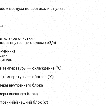
ком воздуха по вертикали с пульта
ка
ительной очистки
ость внутреннего блока (м3/ч)
бменника
озии
дитель
е температуры — охлаждение (°C)
е температуры — обогрев (°C)
меры внутреннего блока
меры внешнего блока
тренний/внешний блок (кг)