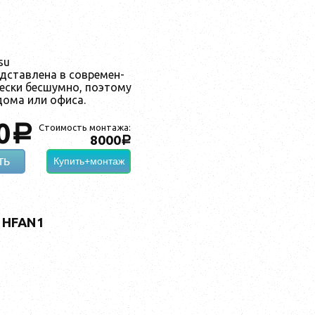
su
ав­ле­на в сов­ре­мен­
чес­ки бес­шум­но, по­это­му
 до­ма или офи­са.
0
a
Стоимость монтажа:
8000
a
ть
Купить+монтаж
1HFAN1