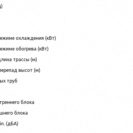
ц)
режиме охлаждения (кВт)
ежиме обогрева (кВт)
лина трассы (м)
ерепад высот (м)
ых труб
треннего блока
шнего блока
n. (дБА)