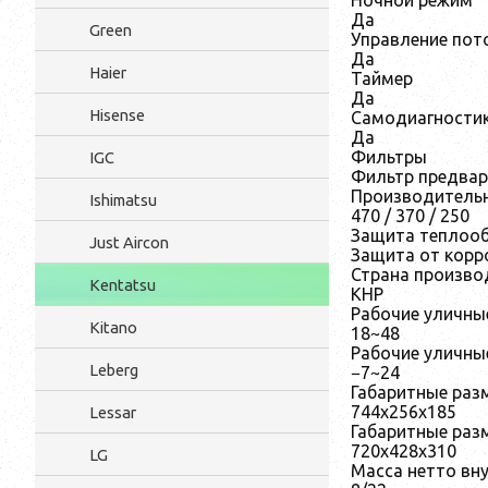
Ночной режим
Да
Green
Управление пото
Да
Haier
Таймер
Да
Hisense
Самодиагности
Да
Фильтры
IGC
Фильтр предвар
Производительн
Ishimatsu
470 / 370 / 250
Защита теплоо
Just Aircon
Защита от корр
Страна произво
Kentatsu
КНР
Рабочие уличны
Kitano
18~48
Рабочие уличны
Leberg
−7~24
Габаритные раз
744x256x185
Lessar
Габаритные раз
720x428x310
LG
Масса нетто вну