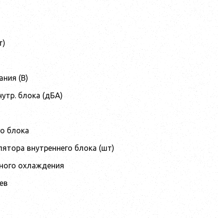
т)
ния (В)
утр. блока (дБА)
го блока
ятора внутреннего блока (шт)
ного охлаждения
ев