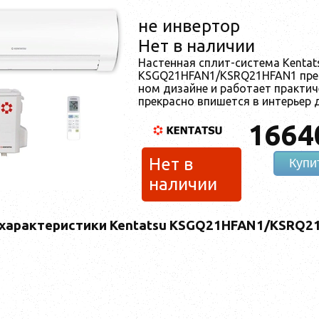
не инвертор
Нет в наличии
Нас­тен­ная сплит-сис­те­ма Kentat
KSGQ21HFAN1/KSRQ21HFAN1 пред­ст
ном ди­зай­не и ра­бо­та­ет прак­ти­
прек­рас­но впи­шет­ся в ин­терь­ер
1664
Нет в
Купи
наличии
 характеристики Kentatsu KSGQ21HFAN1/KSRQ2