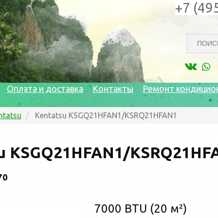
+7 (49
Оплата и доставка
Контакты
Ремонт кондицио
ntatsu
Kentatsu KSGQ21HFAN1/KSRQ21HFAN1
su KSGQ21HFAN1/KSRQ21HF
70
7000 BTU (20 м²)