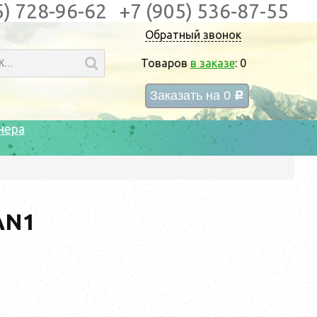
5) 728-96-62
+7 (905) 536-87-55
Обратный звонок
Товаров
в заказе
:
0
Заказать на
0
c
нера
AN1