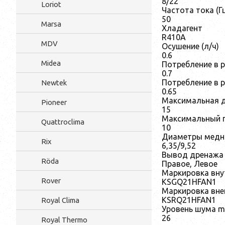
8/22
Loriot
Частота тока (Г
50
Marsa
Хладагент
R410A
MDV
Осушение (л/ч)
0.6
Midea
Потребление в 
0.7
Потребление в р
Newtek
0.65
Максимальная д
Pioneer
15
Максимальный п
Quattroclima
10
Диаметры медн
Rix
6,35/9,52
Вывод дренажа
Röda
Правое, Левое
Маркировка вну
Rover
KSGQ21HFAN1
Маркировка вне
KSRQ21HFAN1
Royal Clima
Уровень шума mi
26
Royal Thermo