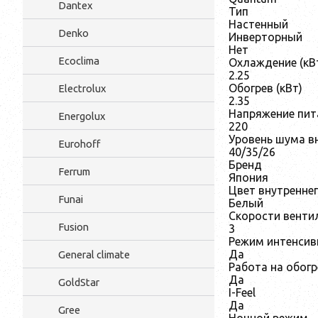
Dantex
Тип
Настенный
Denko
Инверторный
Нет
Ecoclima
Охлаждение (кВ
2.25
Обогрев (кВт)
Electrolux
2.35
Напряжение пита
Energolux
220
Уровень шума вн
Eurohoff
40/35/26
Бренд
Ferrum
Япония
Цвет внутренне
Funai
Белый
Скорости вентил
Fusion
3
Режим интенсив
Да
General climate
Работа на обогр
Да
GoldStar
I-Feel
Да
Gree