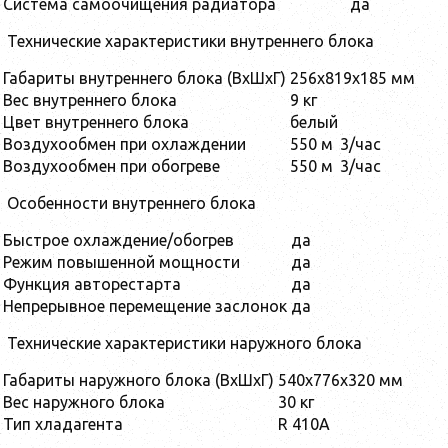
Система самоочищения радиатора
да
Технические характеристики внутреннего блока
Габариты внутреннего блока (ВхШхГ)
256x819x185 мм
Вес внутреннего блока
9 кг
Цвет внутреннего блока
белый
Воздухообмен при охлаждении
550 м
3
/час
Воздухообмен при обогреве
550 м
3
/час
Особенности внутреннего блока
Быстрое охлаждение/обогрев
да
Режим повышенной мощности
да
Функция авторестарта
да
Непрерывное перемещение заслонок
да
Технические характеристики наружного блока
Габариты наружного блока (ВхШхГ)
540x776x320 мм
Вес наружного блока
30 кг
Тип хладагента
R 410A