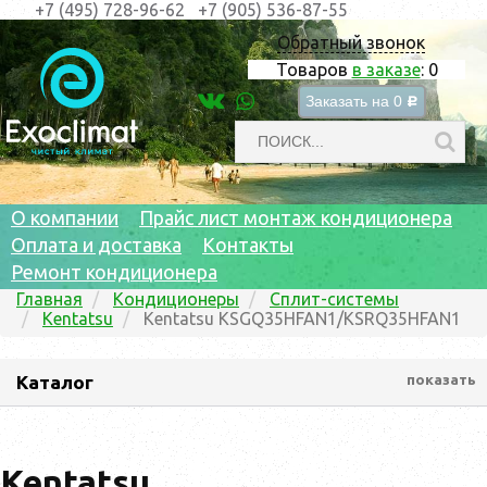
+7 (495) 728-96-62
+7 (905) 536-87-55
Обратный звонок
Товаров
в заказе
:
0
Заказать на
0
c
О компании
Прайс лист монтаж кондиционера
Оплата и доставка
Контакты
Ремонт кондиционера
Главная
Кондиционеры
Сплит-системы
Kentatsu
Kentatsu KSGQ35HFAN1/KSRQ35HFAN1
Каталог
показать
Kentatsu