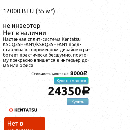
12000 BTU (35 м²)
не инвертор
Нет в наличии
Нас­тен­ная сплит-сис­те­ма Kentatsu
KSGQ35HFAN1/KSRQ35HFAN1 пред­
став­ле­на в сов­ре­мен­ном ди­зай­не и ра­
бо­та­ет прак­ти­чес­ки бес­шум­но, по­это­
му прек­рас­но впи­шет­ся в ин­терь­ер до­
ма или офи­са.
8000
a
Стоимость монтажа:
Купить+монтаж
24350
a
Купить
Нет в