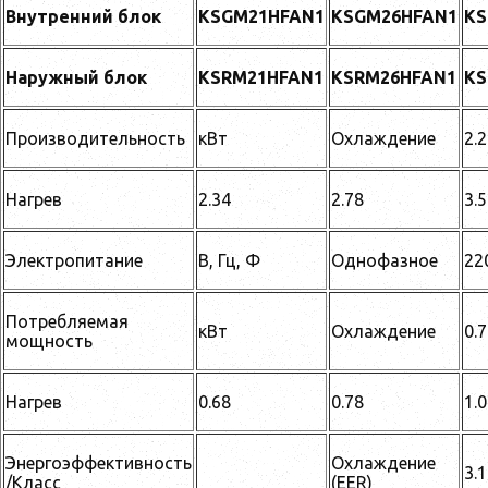
Внутренний блок
KSGM21HFAN1
KSGM26HFAN1
KS
Наружный блок
KSRM21HFAN1
KSRM26HFAN1
KS
Производительность
кВт
Охлаждение
2.
Нагрев
2.34
2.78
3.
Электропитание
В, Гц, Ф
Однофазное
22
Потребляемая
кВт
Охлаждение
0.7
мощность
Нагрев
0.68
0.78
1.
Энергоэффективность
Охлаждение
3.1
/Класс
(EER)