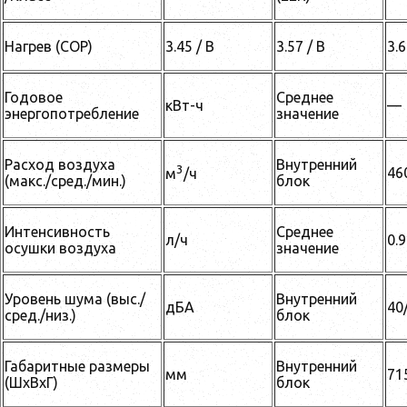
Нагрев (СОР)
3.45 / B
3.57 / B
3.6
Годовое
Среднее
кВт-ч
—
энергопотребление
значение
Расход воздуха
Внутренний
3
46
м
/ч
(макс./сред./мин.)
блок
Интенсивность
Среднее
л/ч
0.9
осушки воздуха
значение
Уровень шума (выс./
Внутренний
дБА
40
сред./низ.)
блок
Габаритные размеры
Внутренний
мм
71
(ШхВхГ)
блок