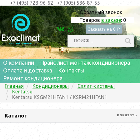
+7 (495) 728-96-62
+7 (905) 536-87-55
Обратный звонок
Товаров
в заказе
:
0
Заказать на
0
c
О компании
Прайс лист монтаж кондиционера
Оплата и доставка
Контакты
Ремонт кондиционера
Главная
Кондиционеры
Сплит-системы
Kentatsu
Kentatsu KSGM21HFAN1 / KSRM21HFAN1
Каталог
показать