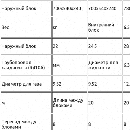
Наружный блок
700x540x240
700x540x240
78
Внутренний
Вес
кг
6.5
блок
Наружный блок
22
24.5
28
Трубопровод
Диаметр для
мм
6.
хладагента (R410A)
жидкости
Диаметр для газа
9.52
9.52
12
Длина между
м
20
20
блоками
Перепад между
8
8
8
блоками