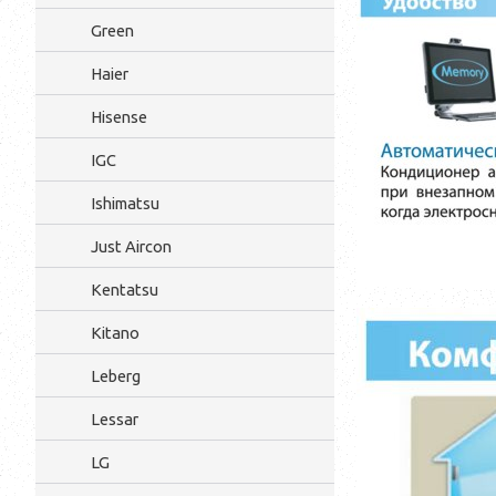
Green
Haier
Hisense
IGC
Ishimatsu
Just Aircon
Kentatsu
Kitano
Leberg
Lessar
LG