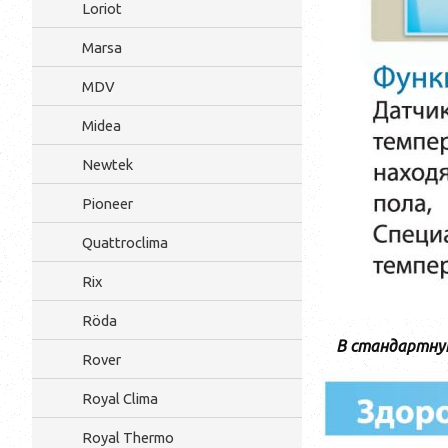
Loriot
Marsa
MDV
Midea
Newtek
Pioneer
Quattroclima
Rix
Röda
В стандартну
Rover
Royal Clima
Royal Thermo