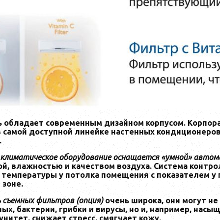
 обладает современным дизайном корпусом.
Корпора
 самой доступной линейке настенных кондиционеров
.
 климатическое оборудование оснащается «умной» авто
ой, влажностью и качеством воздуха. Система контр
 температуры у потолка помещения с показателем у 
 зоне.
 съемных фильтров (опция)
очень широка, они могут н
х, бактерии, грибки и вирусы, но и, например, насы
нитет, снижает стресс, смягчает кожу.