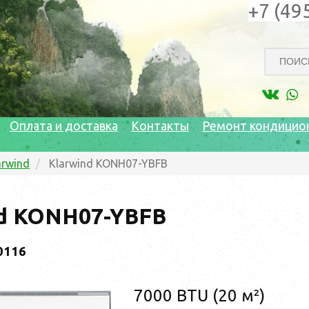
+7 (49
Оплата и доставка
Контакты
Ремонт кондицио
arwind
Klarwind KONH07-YBFB
nd KONH07-YBFB
0116
7000 BTU (20 м²)