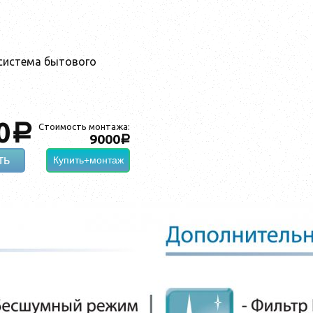
система бытового
0
a
Стоимость монтажа:
9000
a
ть
Купить+монтаж