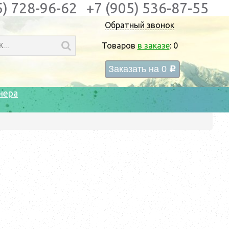
5) 728-96-62
+7 (905) 536-87-55
Обратный звонок
Товаров
в заказе
:
0
Заказать на
0
c
нера