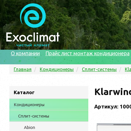
О компании
Прайс лист монтаж кондиционера
Главная
Кондиционеры
Сплит-системы
Kl
Klarwi
Каталог
Кондиционеры
Артикул: 100
Сплит-системы
Abion