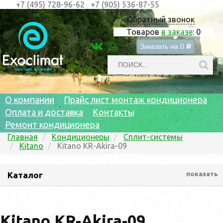
+7 (495) 728-96-62
+7 (905) 536-87-55
Обратный звонок
Товаров
в заказе
:
0
Заказать на
0
c
О компании
Прайс лист монтаж кондиционера
Оплата и доставка
Контакты
Ремонт кондиционера
Главная
Кондиционеры
Сплит-системы
Kitano
Kitano KR-Akira-09
Каталог
показать
Kitano KR-Akira-09