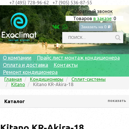
+7 (495) 728-96-62
+7 (905) 536-87-55
Обратный звонок
Товаров
в заказе
:
0
Заказать на
0
c
О компании
Прайс лист монтаж кондиционера
Оплата и доставка
Контакты
Ремонт кондиционера
Главная
Кондиционеры
Сплит-системы
Kitano
Kitano KR-Akira-18
Каталог
показать
Kitano KR-Akira-18