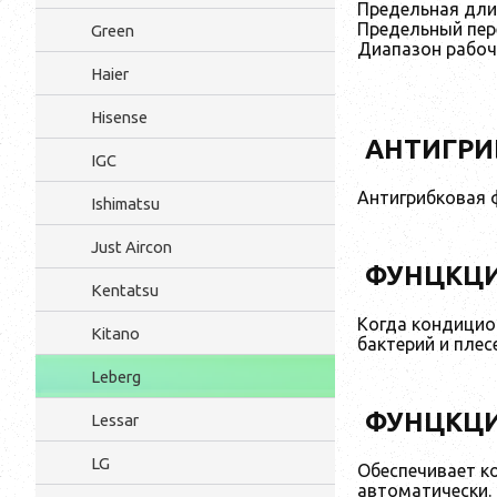
Предельная длин
Предельный пере
Green
Диапазон рабочи
Haier
Hisense
АНТИГРИ
IGC
Антигрибковая ф
Ishimatsu
Just Aircon
ФУНЦКЦИ
Kentatsu
Когда кондицио
Kitano
бактерий и плес
Leberg
ФУНЦКЦ
Lessar
LG
Обеспечивает к
автоматически.