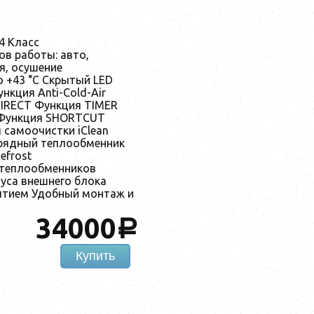
4 Класс
в работы: авто,
я, осушение
о +43 °C Скрытый LED
нкция Anti-Cold-Air
DIRECT Функция TIMER
 Функция SHORTCUT
 самоочистки iClean
рядный теплообменник
efrost
 теплообменников
уса внешнего блока
ытием Удобный монтаж и
34000
a
Купить