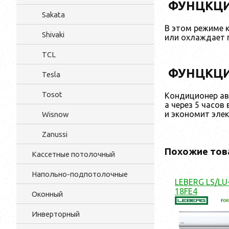
ФУНЦКЦИ
Sakata
В этом режиме 
Shivaki
или охлаждает 
TCL
ФУНЦКЦИ
Tesla
Tosot
Кондиционер авт
а через 5 часо
и экономит эле
Wisnow
Zanussi
Похожие тов
Кассетные потолочный
Напольно-подпотолочные
LEBERG LS/LU
18FE4
Оконный
Инверторный