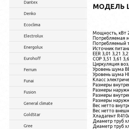
Dantex
МОДЕЛЬ LS
Denko
Ecoclima
Мощность, кВт 2,2 
Electrolux
Потребляемая мо
Потребляемый ток,
Energolux
Источник питания
EER 3,01 3,21 3,2
Eurohoff
COP 3,51 3,61 3,6
Циркуляция возд
Уровень шума ВБ,
Ferrum
Уровень шума НБ,
Класс электрической
Funai
Размеры внутре
Размеры наружн
Fusion
Размеры внутре
Размеры наружн
General climate
Вес нетто внутре
Вес нетто внешне
GoldStar
Хладагент R410
Диаметр труб хл
Gree
Диаметр труб хл