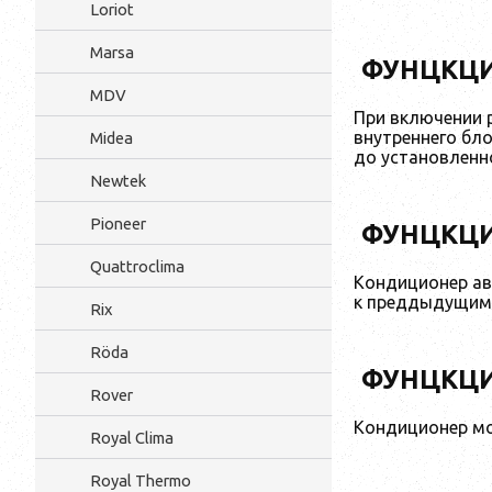
Loriot
Marsa
ФУНЦКЦИЯ
MDV
При включении 
внутреннего бл
Midea
до установленно
Newtek
Pioneer
ФУНЦКЦИ
Quattroclima
Кондиционер ав
к преддыдущим 
Rix
Röda
ФУНЦКЦИ
Rover
Кондиционер мо
Royal Clima
Royal Thermo