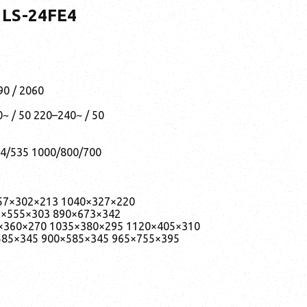
 LS-24FE4
90 / 2060
~ / 50 220–240~ / 50
14/535 1000/800/700
57×302×213 1040×327×220
5×555×303 890×673×342
0×360×270 1035×380×295 1120×405×310
585×345 900×585×345 965×755×395