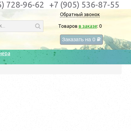
5) 728-96-62
+7 (905) 536-87-55
Обратный звонок
Товаров
в заказе
:
0
Заказать на
0
c
нера