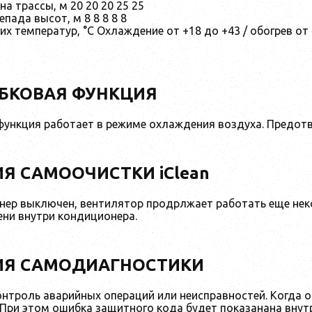
а трассы, м 20 20 20 25 25
пада высот, м 8 8 8 8 8
х температур, °C Охлаждение от +18 до +43 / обогрев от 
БКОВАЯ ФУНКЦИЯ
ункция работает в режиме охлаждения воздуха. Предотвр
Я САМООЧИСТКИ iClean
нер выключен, вентилятор продрлжает работать еще нек
ени внутри кондиционера.
ИЯ САМОДИАГНОСТИКИ
онтроль аварийных операций или неисправностей. Когда 
 При этом ошибка защитного кода будет показанана внут