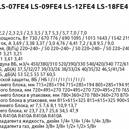
-07FE4 LS-09FE4 LS-12FE4 LS-18FE4
/ 2,3 2,5 / 2,5 3,5 / 3,7 5,3 / 5,7 7,0 / 7,0
щность, Вт 730 / 670 776 / 690 1095 / 1015 1643 / 1542 21
 А 3,69 / 3,38 3,37 / 3,0 4,76 / 4,41 7,2 / 6,8 9,5 / 9,0
, (В/Гц) 220–240~ / 50 220–240~ / 50 220–240~ / 50 220–240
1 3,21 3,21
1 3,61 3,41
уха ВБ, м3/ч 450/380/310 520/390/330 540/420/340 772/6
 дБ(А) 37,5/32/27 39/33/26 38/33/26 40/35/32 46,5/41/34
 дБ(А) 53 52,5 55 57 60,5
 защиты, ВБ / НБ I / I I / I I / I I / I I / I
ннего блока, мм 715×285×194 715×285×194 805×285×194 9
ого блока, мм 720×495×270 720×495×270 720×495×270 76
ннего блока в упаковке, мм 780×360×270 780×360×270 87
ого блока в упаковке, мм 815×615×325 815×615×325 900×
ннего блока, кг 7,5 7,6 8,1 10,9 13,7
го блока, кг 23,7 23,7 25,6 34,5 47,9
A R410A R410A R410A R410A
адагента жидкость, дюйм 1/4» 1/4» 1/4» 1/4» 3/8»
адагента газ, дюйм 3/8» 3/8» 1/2» 1/2» 5/8»