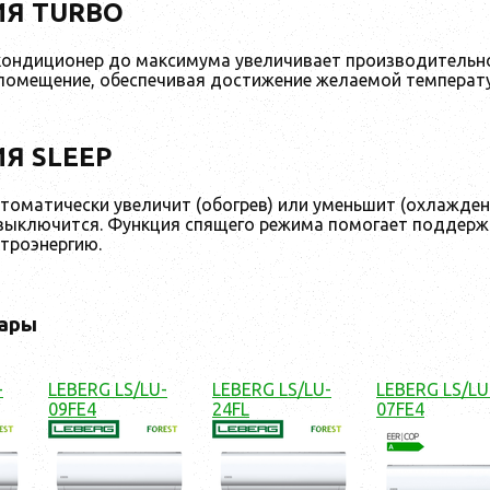
Я TURBO
кондиционер до максимума увеличивает производительно
помещение, обеспечивая достижение желаемой температ
Я SLEEP
оматически увеличит (обогрев) или уменьшит (охлаждение)
в выключится. Функция спящего режима помогает поддер
ктроэнергию.
ары
-
LEBERG LS/LU-
LEBERG LS/LU-
LEBERG LS/LU
09FE4
24FL
07FE4