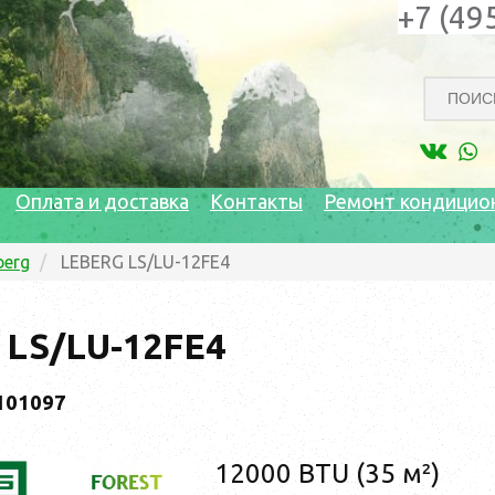
+7 (49
Оплата и доставка
Контакты
Ремонт кондицио
berg
LEBERG LS/LU-12FE4
 LS/LU-12FE4
101097
12000 BTU (35 м²)