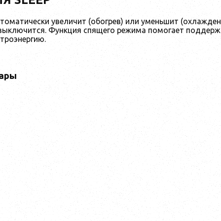
оматически увеличит (обогрев) или уменьшит (охлаждение)
в выключится. Функция спящего режима помогает поддер
ктроэнергию.
ары