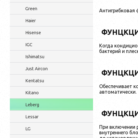
Green
Антигрибковая ф
Haier
ФУНЦКЦИ
Hisense
IGC
Когда кондицио
бактерий и плес
Ishimatsu
Just Aircon
ФУНЦКЦ
Kentatsu
Обеспечивает к
автоматически.
Kitano
Leberg
ФУНЦКЦИЯ
Lessar
При включении 
LG
внутреннего бл
до установленно