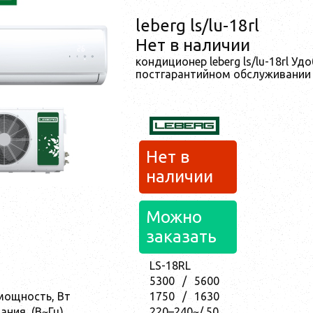
leberg ls/lu-18rl
Нет в наличии
кондиционер leberg ls/lu-18rl Уд
постгарантийном обслуживании
Нет в
наличии
Можно
заказать
LS-18RL
5300
/
5600
мощность, Вт
1750
/
1630
ания, (В~Гц)
220–240~/ 50