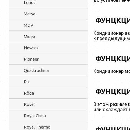
Loriot
Marsa
ФУНЦКЦИ
MDV
Кондиционер ав
Midea
к преддыдущим 
Newtek
ФУНЦКЦИ
Pioneer
Quattroclima
Кондиционер мо
Rix
ФУНЦКЦИ
Röda
В этом режиме 
Rover
или охлаждает 
Royal Clima
Royal Thermo
ФУНЦКЦИ