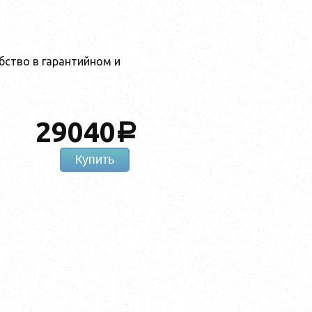
обство в гарантийном и
29040
a
Купить