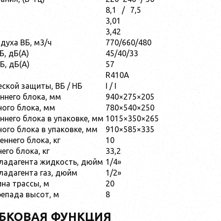
8,1
/
7,5
3,01
3,42
духа ВБ, м3/ч
770/660/480
Б, дБ(А)
45/40/33
Б, дБ(А)
57
R410A
еской защиты, ВБ / НБ
I / I
ннего блока, мм
940×275×205
ого блока, мм
780×540×250
ннего блока в упаковке, мм
1015×350×265
ого блока в упаковке, мм
910×585×335
еннего блока, кг
10
его блока, кг
33,2
ладагента жидкость, дюйм
1/4»
ладагента газ, дюйм
1/2»
на трассы, м
20
епада высот, м
8
БКОВАЯ ФУНКЦИЯ