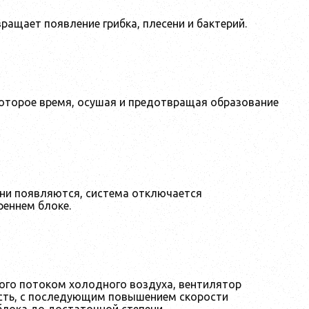
ащает появление грибка, плесени и бактерий.
оторое время, осушая и предотвращая образование
они появляются, система отключается
реннем блоке.
ого потоком холодного воздуха, вентилятор
ость, с последующим повышением скорости
блока до достаточной степени.