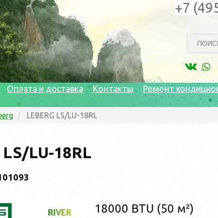
+7 (49
Оплата и доставка
Контакты
Ремонт кондицио
berg
LEBERG LS/LU-18RL
 LS/LU-18RL
101093
18000 BTU (50 м²)