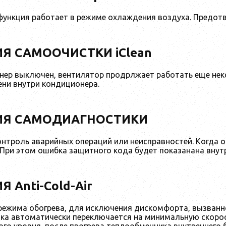
ункция работает в режиме охлаждения воздуха. Предотвр
Я САМООЧИСТКИ iClean
нер выключен, вентилятор продрлжает работать еще нек
ени внутри кондиционера.
ИЯ САМОДИАГНОСТИКИ
онтроль аварийных операций или неисправностей. Когда 
 При этом ошибка защитного кода будет показанана внут
 Anti-Cold-Air
режима обогрева, для исключения дискомфорта, вызванн
ока автоматически переключается на минимальную скор
го уровня, после прогрева теплообменника внутреннего 