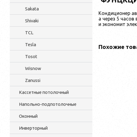
Sakata
Кондиционер авт
а через 5 часо
Shivaki
и экономит эле
TCL
Tesla
Похожие тов
Tosot
Wisnow
Zanussi
Кассетные потолочный
Напольно-подпотолочные
Оконный
Инверторный