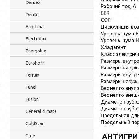
Dantex
Рабочий ток, А
EER
Denko
COP
Циркуляция воз
Ecoclima
Уровень шума В
Electrolux
Уровень шума Н
Хладагент
Energolux
Класс электрич
Размеры внутре
Eurohoff
Размеры наружн
Размеры внутре
Ferrum
Размеры наружн
Funai
Вес нетто внутр
Вес нетто внешн
Fusion
Диаметр труб х
Диаметр труб х
General climate
Предельная дли
Предельный пер
GoldStar
АНТИГРИ
Gree