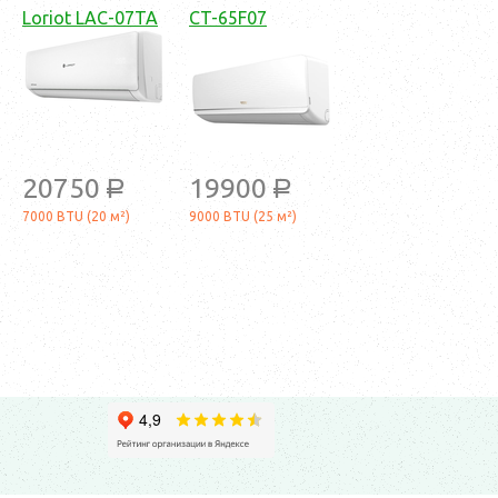
Loriot LAC-07TA
CT-65F07
20750
19900
a
a
7000 BTU (20 м²)
9000 BTU (25 м²)