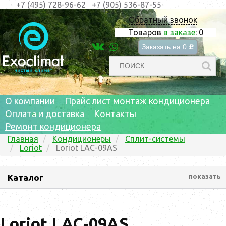
+7 (495) 728-96-62
+7 (905) 536-87-55
Обратный звонок
Товаров
в заказе
:
0
Заказать на
0
c
О компании
Прайс лист монтаж кондиционера
Оплата и доставка
Контакты
Ремонт кондиционера
Главная
Кондиционеры
Сплит-системы
Loriot
Loriot LAC-09AS
Каталог
показать
Loriot LAC-09AS