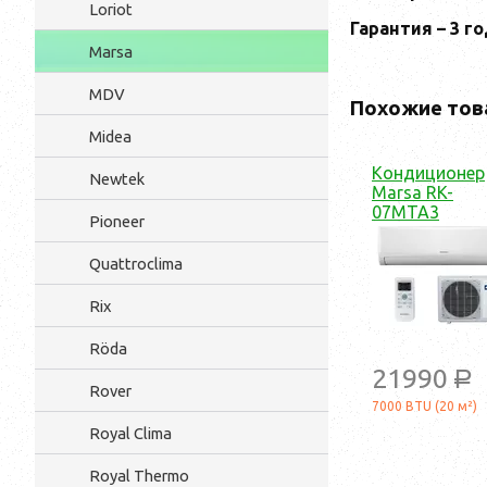
Loriot
Гарантия – 3 г
Marsa
MDV
Похожие тов
Midea
Кондиционер
Newtek
Marsa RK-
07MTA3
Pioneer
Quattroclima
Rix
Röda
21990
a
Rover
7000 BTU (20 м²)
Royal Clima
Royal Thermo