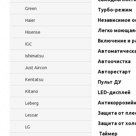
Green
Турбо-режим
Независимое о
Haier
Легко моющая
Hisense
Включение и р
IGC
Автоматическа
Ishimatsu
Автоочистка
Just Aircon
Авторестарт
Kentatsu
Пульт ДУ
Kitano
LED-дисплей
Антикоррозий
Leberg
Защита от пле
Lessar
Защита от хол
LG
Таймер