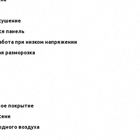
сушение
ся панель
абота при низком напряжении
я разморозка
ное покрытие
сени
одного воздуха