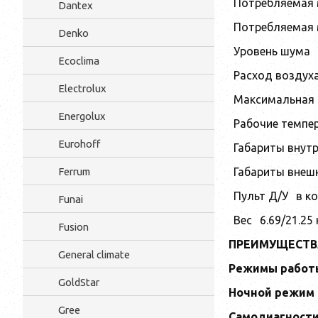
Потребляемая 
Dantex
Потребляемая 
Denko
Уровень шума
Ecoclima
Расход воздух
Electrolux
Максимальная 
Energolux
Рабочие темпе
Eurohoff
Габариты внутр
Габариты внеш
Ferrum
Пульт Д/У
в к
Funai
Вес
6.69/21.25 
Fusion
ПРЕИМУЩЕСТ
General climate
Режимы работы
GoldStar
Ночной режим
Gree
Самодиагност