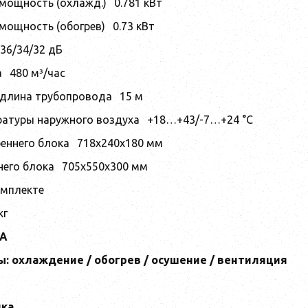
мощность (охлажд.)
0.781 кВт
мощность (обогрев)
0.73 кВт
36/34/32 дБ
а
480 м³/час
длина трубопровода
15 м
ратуры наружного воздуха
+18…+43/-7…+24 °С
еннего блока
718х240х180 мм
него блока
705х550х300 мм
омплекте
кг
ВА
: охлаждение / обогрев / осушение / вентиляция
ика