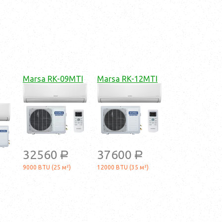
Marsa RK-09MTI
Marsa RK-12MTI
32560
37600
a
a
9000 BTU (25 м²)
12000 BTU (35 м²)