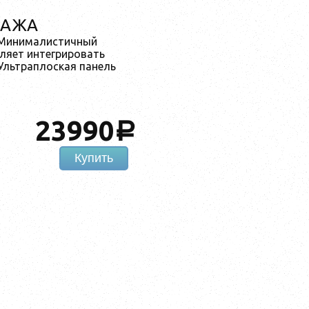
ДАЖА
 Минималистичный
ляет интегрировать
Ультраплоская панель
23990
a
Купить