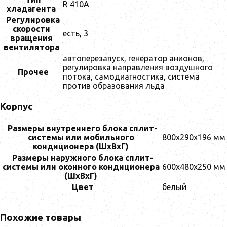
R 410A
хладагента
Регулировка
скорости
есть, 3
вращения
вентилятора
автоперезапуск, генератор анионов,
регулировка направления воздушного
Прочее
потока, самодиагностика, система
против образования льда
Корпус
Размеры внутреннего блока сплит-
системы или мобильного
800x290x196 мм
кондиционера (ШxВxГ)
Размеры наружного блока сплит-
системы или оконного кондиционера
600x480x250 мм
(ШxВxГ)
Цвет
белый
Похожие товары