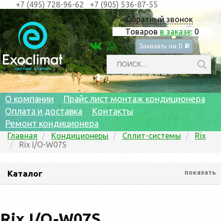
+7 (495) 728-96-62
+7 (905) 536-87-55
Обратный звонок
Товаров
в заказе
:
0
Заказать на
0
c
О компании
Прайс лист монтаж кондиционера
Оплата и доставка
Контакты
Ремонт кондиционера
Главная
Кондиционеры
Сплит-системы
Rix
Rix I/O-W07S
Каталог
показать
Rix I/O-W07S