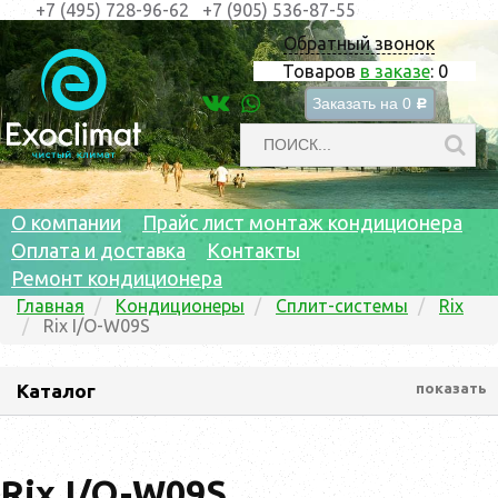
+7 (495) 728-96-62
+7 (905) 536-87-55
Обратный звонок
Товаров
в заказе
:
0
Заказать на
0
c
О компании
Прайс лист монтаж кондиционера
Оплата и доставка
Контакты
Ремонт кондиционера
Главная
Кондиционеры
Сплит-системы
Rix
Rix I/O-W09S
Каталог
показать
Rix I/O-W09S