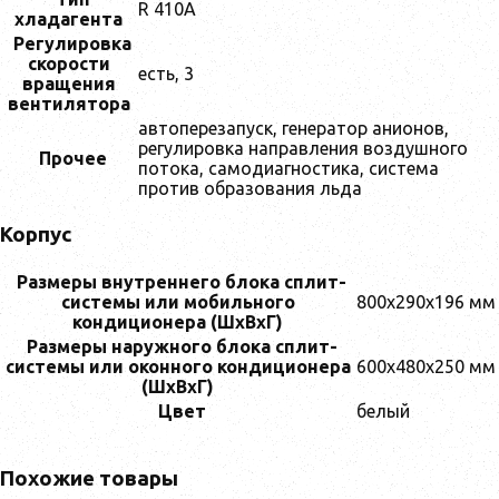
R 410A
хладагента
Регулировка
скорости
есть, 3
вращения
вентилятора
автоперезапуск, генератор анионов,
регулировка направления воздушного
Прочее
потока, самодиагностика, система
против образования льда
Корпус
Размеры внутреннего блока сплит-
системы или мобильного
800x290x196 мм
кондиционера (ШxВxГ)
Размеры наружного блока сплит-
системы или оконного кондиционера
600x480x250 мм
(ШxВxГ)
Цвет
белый
Похожие товары