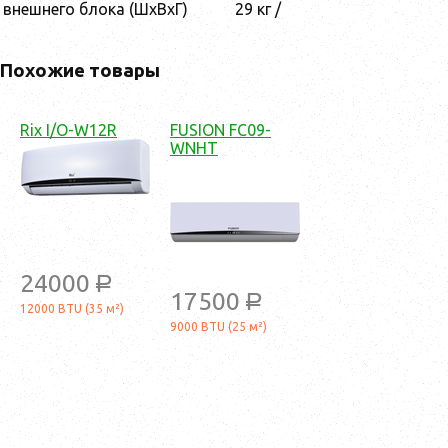
внешнего блока (ШхВхГ)
29 кг /
Похожие товары
Rix I/O-W12R
FUSION FC09-
WNHT
24000
a
17500
a
12000 BTU (35 м²)
9000 BTU (25 м²)