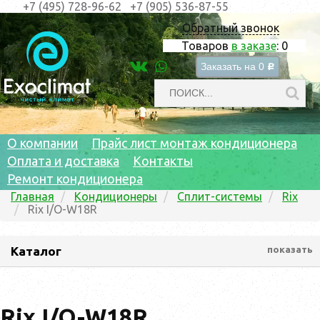
+7 (495) 728-96-62
+7 (905) 536-87-55
Обратный звонок
Товаров
в заказе
:
0
Заказать на
0
c
О компании
Прайс лист монтаж кондиционера
Оплата и доставка
Контакты
Ремонт кондиционера
Главная
Кондиционеры
Сплит-системы
Rix
Rix I/O-W18R
Каталог
показать
Rix I/O-W18R