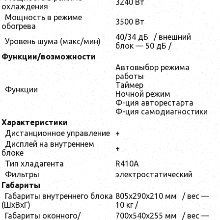
3240 Вт
охлаждения
Мощность в режиме
3500 Вт
обогрева
40/34 дБ
/ внешний
Уровень шума (макс/мин)
блок — 50 дБ /
Функции/возможности
Автовыбор режима
работы
Таймер
Функции
Ночной режим
Ф-ция авторестарта
Ф-ция самодиагностики
Характеристики
Дистанционное управление
+
Дисплей на внутреннем
+
блоке
Тип хладагента
R410А
Фильтры
электростатический
Габариты
Габариты внутреннего блока
805x290x210 мм
/ вес —
(ШхВхГ)
10 кг /
Габариты оконного/
700x540x255 мм
/ вес —