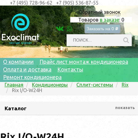
+7 (495) 728-96-62
+7 (905) 536-87-55
Обратный звонок
Товаров
в заказе
:
0
Заказать на
0
c
О компании
Прайс лист монтаж кондиционера
Оплата и доставка
Контакты
Ремонт кондиционера
Главная
Кондиционеры
Сплит-системы
Rix
Rix I/O-W24H
Каталог
показать
Rix I/O-W24H