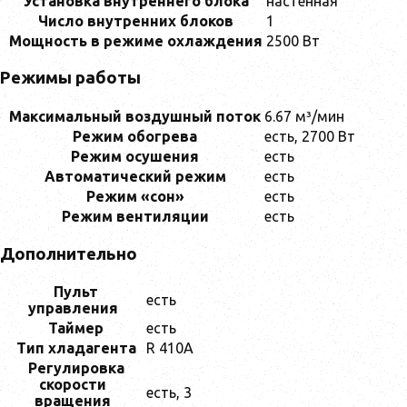
Установка внутреннего блока
настенная
Число внутренних блоков
1
Мощность в режиме охлаждения
2500 Вт
Режимы работы
Максимальный воздушный поток
6.67 м³/мин
Режим обогрева
есть, 2700 Вт
Режим осушения
есть
Автоматический режим
есть
Режим «сон»
есть
Режим вентиляции
есть
Дополнительно
Пульт
есть
управления
Таймер
есть
Тип хладагента
R 410A
Регулировка
скорости
есть, 3
вращения