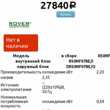
27840
a
Купить
Нет в
наличии
Модель
в сборе
RS0NF
внутренний блок
RS0NF07BE/I
наружный блок
DRS0NF07BE/O
Производительность
охлаждение
кВт
2,20
нагрев
2,35
~
Источник
(220±10%)В,
электропитания
50 Гц
Номинальная
потребляемая
охлаждение
кВт
0,69
мощность