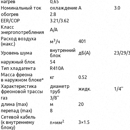
нагрев
0,65
Номинальный ток
охлаждение
A
3.0
обогрев
2.8
EER/COP
3.21/3.62
Класс
A/A
энергопотребления
Расход воздуха
3
401
м
/ч
(макс.)
внутренний
Уровень шума
дБ(А)
23/29/
блок
наружный блок
54
Тип хладагента
R410А
Масса фреона
кг
0.52
в наружном блоке*
Характеристика
диаметр
жидк.
1/4''
фреоновой трассы
труб
газ
3/8''
длина (max)
м
20
перепад (max)
8
Сетевой кабель
2
(к внутреннему
3×1.5
n×мм
блоку)