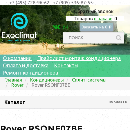
+7 (495) 728-96-62
+7 (905) 536-87-55
Обратный звонок
Товаров
в заказе
:
0
Заказать на
0
c
О компании
Прайс лист монтаж кондиционера
Оплата и доставка
Контакты
Ремонт кондиционера
Главная
Кондиционеры
Сплит-системы
Rover
Rover RSONF07BE
Каталог
показать
Rover RSONF07BE