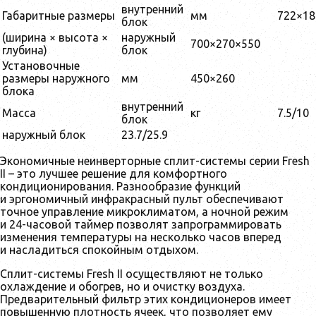
внутренний
Габаритные размеры
мм
722×18
блок
(ширина × высота ×
наружный
700×270×550
глубина)
блок
Установочные
размеры наружного
мм
450×260
блока
внутренний
Масса
кг
7.5/10
блок
наружный блок
23.7/25.9
Экономичные неинверторные сплит-системы серии Fresh
II – это лучшее решение для комфортного
кондиционирования. Разнообразие функций
и эргономичный инфракрасный пульт обеспечивают
точное управление микроклиматом, а ночной режим
и 24-часовой таймер позволят запрограммировать
изменения температуры на несколько часов вперед
и насладиться спокойным отдыхом.
Сплит-системы Fresh II осуществляют не только
охлаждение и обогрев, но и очистку воздуха.
Предварительный фильтр этих кондиционеров имеет
повышенную плотность ячеек, что позволяет ему