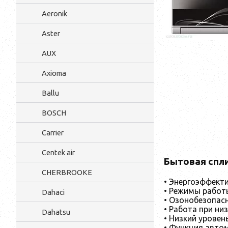
Aeronik
Aster
AUX
Axioma
Ballu
BOSCH
Carrier
Centek air
Бытовая спли
CHERBROOKE
• Энергоэффекти
• Режимы работы
Dahaci
• Озонобезопас
• Работа при ни
Dahatsu
• Низкий уровен
• Функция авто