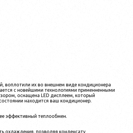
й, воплотили их во внешнем виде кондиционера
етается с новейшими технологиями применненными
узором, оснащена LED дисплеем, который
состоянии находится ваш кондиционер.
ее эффективный теплообмен.
ть охлаждения, позволяя конденсату