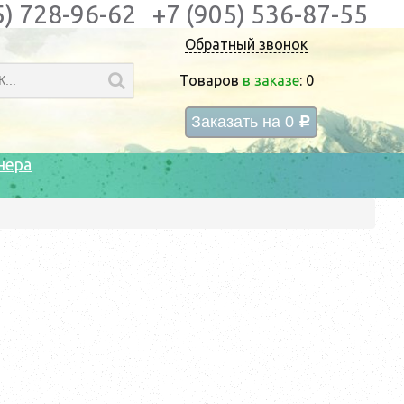
5) 728-96-62
+7 (905) 536-87-55
Обратный звонок
Товаров
в заказе
:
0
Заказать на
0
c
нера