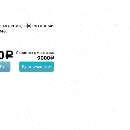
лаждения, эффективный
ма.
0
a
Стоимость монтажа:
9000
a
ть
Купить+монтаж