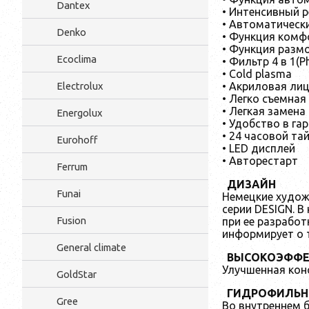
Dantex
• Интенсивный 
• Автоматическ
Denko
• Функция комфо
• Функция размо
Ecoclima
• Фильтр 4 в 1(Ph
• Cold plasma
Electrolux
• Акриловая ли
• Легко съемна
• Легкая замена
Energolux
• Удобство в г
• 24 часовой та
Eurohoff
• LED дисплей
• Авторестарт
Ferrum
ДИЗАЙН
Funai
Немецкие худож
серии DESIGN. 
Fusion
при ее разрабо
информирует о 
General climate
ВЫСОКОЭФФЕ
Улучшенная кон
GoldStar
ГИДРОФИЛЬН
Gree
Во внутреннем 