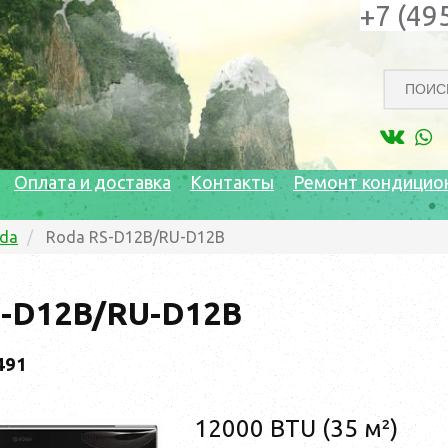
+7 (49
Оплата и доставка
Контакты
Ремонт кондицио
da
Roda RS-D12B/RU-D12B
S-D12B/RU-D12B
491
12000 BTU (35 м²)