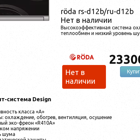
röda rs-d12b/ru-d12b
Нет в наличии
Высокоэффективная система ох
теплообмен и низкий уровень шу
2330
Нет в
Купи
наличии
т-система Design
вность класса «А»
: охлаждение, обогрев, вентиляция, осушение
ный эко-фреон «R410А»
зком напряжении
ь шума
матической защиты