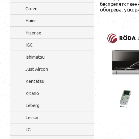
беспрепятствен
Green
обогрева, ускор
Haier
Hisense
IGC
Ishimatsu
Just Aircon
Kentatsu
Kitano
Leberg
Lessar
LG