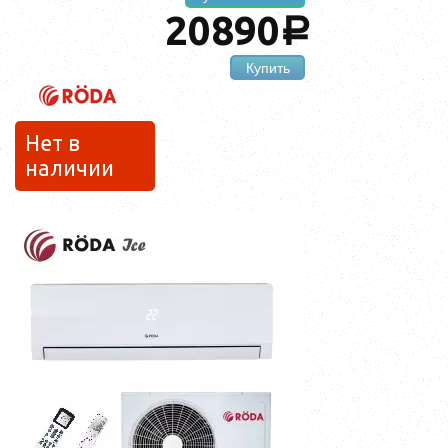
20890
a
Купить
Нет в
наличии