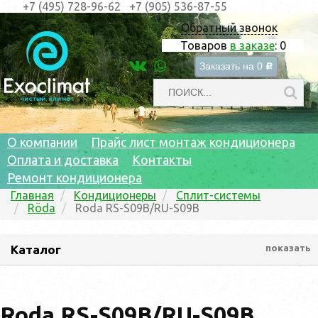
+7 (495) 728-96-62
+7 (905) 536-87-55
Обратный звонок
Товаров
в заказе
:
0
Заказать на
0
c
О компании
Прайс лист монтаж кондиционера
Оплата и доставка
Контакты
Ремонт кондиционера
Главная
Кондиционеры
Сплит-системы
Röda
Roda RS-S09B/RU-S09B
Каталог
показать
Roda RS-S09B/RU-S09B