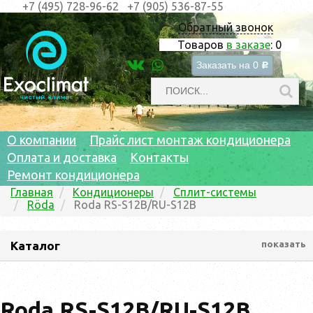
+7 (495) 728-96-62
+7 (905) 536-87-55
Обратный звонок
Товаров
в заказе
:
0
Заказать на
0
c
О компании
Прайс лист монтаж кондиционера
Оплата и доставка
Контакты
Ремонт кондиционера
Главная
Кондиционеры
Сплит-системы
Röda
Roda RS-S12B/RU-S12B
Каталог
показать
Roda RS-S12B/RU-S12B