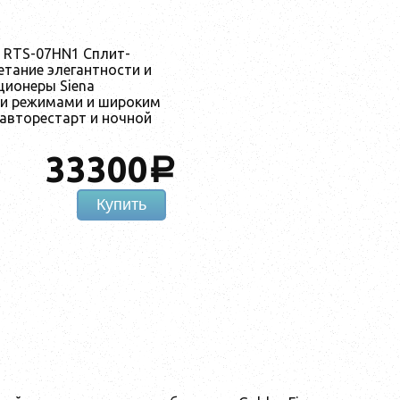
a RTS-07HN1 Сплит-
етание элегантности и
ционеры Siena
и режимами и широким
 авторестарт и ночной
33300
a
Купить