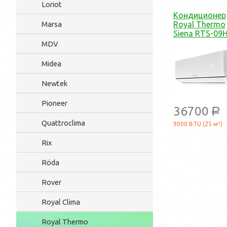
Loriot
Кондиционер
Marsa
Royal Thermo
Siena RTS-09
MDV
Midea
Newtek
Pioneer
36700
a
Quattroclima
9000 BTU (25 м²)
Rix
Röda
Rover
Royal Clima
Royal Thermo