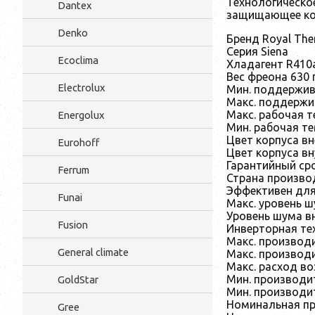
Технологическое
Dantex
защищающее кон
Denko
Бренд Royal Th
Серия Siena
Ecoclima
Хладагент R410
Вес фреона 630 
Electrolux
Мин. поддержив
Макс. поддержи
Макс. рабочая т
Energolux
Мин. рабочая те
Цвет корпуса в
Eurohoff
Цвет корпуса вн
Гарантийный сро
Ferrum
Страна произво
Эффективен для
Funai
Макс. уровень ш
Уровень шума вн
Fusion
Инверторная те
Макс. производи
General climate
Макс. производ
Макс. расход во
Мин. производит
GoldStar
Мин. производи
Номинальная пр
Gree