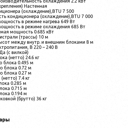
оизводительность охлаждения 2.2 кВт
крепления) Настенная
ционера (охлаждение),BTU 7 500
ть кондиционера (охлаждение),BTU 7 000
ощность в режиме нагрева 649 Вт
ощность в режиме охлаждения 685 Вт
емая мощность 0.685 кВт
истрали (трассы) 10 м
ысот между внутр. и внешним блоками 8 м
тропитания, В 220 – 240 В
Да (с вилкой)
ка (нетто) 24.6 кг
 блока 0.495 м
о блока 0.72 м
о блока 0.27 м
(нетто) 7.4 кг
лока 0.285 м
лока 0.715 м
лока 0.194 м
ковкой (брутто) 36 кг
ары