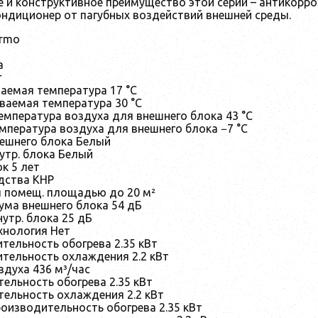
 и конструктивное преимущество этой серии – антикорро
диционер от пагубных воздействий внешней среды.
ermo
a
г
аемая температура 17 °С
ваемая температура 30 °С
емпература воздуха для внешнего блока 43 °С
мпература воздуха для внешнего блока −7 °С
нешнего блока Белый
утр. блока Белый
к 5 лет
дства КНР
 помещ. площадью до 20 м²
ума внешнего блока 54 дБ
утр. блока 25 дБ
хнология Нет
тельность обогрева 2.35 кВт
ительность охлаждения 2.2 кВт
здуха 436 м³/час
ельность обогрева 2.35 кВт
тельность охлаждения 2.2 кВт
оизводительность обогрева 2.35 кВт