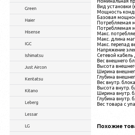
Номинальная пр
Вид установки (
Green
Мощность конди
Базовая мощнос
Haier
Потребляемая м
Потребляемая м
Hisense
Макс. потребля
Макс. длина маг
IGC
Макс. перепад в
Напряжение элек
Сетевой кабель 
Ishimatsu
Вес внешнего бло
Высота внешнего
Just Aircon
Ширина внешнег
Глубина внешнег
Kentatsu
Вес внутр. блока 
Высота внутр. б
Kitano
Ширина внутр. б
Глубина внутр. б
Leberg
Вес товара с упа
Lessar
Похожие тов
LG