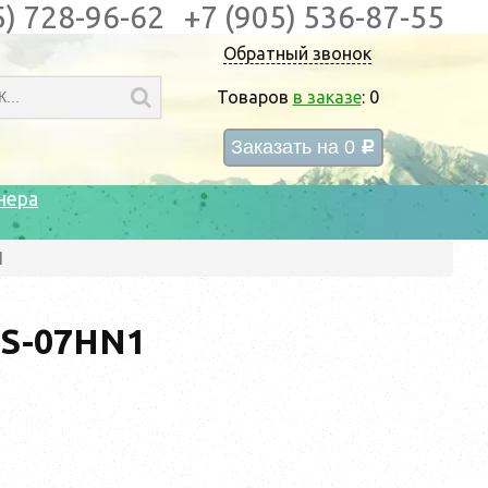
5) 728-96-62
+7 (905) 536-87-55
Обратный звонок
Товаров
в заказе
:
0
Заказать на
0
c
нера
1
TS-07HN1