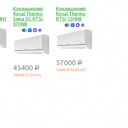
Кондиционер
Кондиционер
Royal Thermo
Royal Thermo
HN1
Siena DC RTSI-
RTSI-12HN8
07HN8
57000
a
45400
a
12000 BTU (35 м²)
7000 BTU (20 м²)