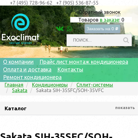
+7 (495) 728-96-62
+7 (905) 536-87-55
Обратный звонок
Товаров
в заказе
:
0
Заказать на
0
c
О компании
Прайс лист монтаж кондиционера
Оплата и доставка
Контакты
Ремонт кондиционера
Главная
Кондиционеры
Сплит-системы
Sakata
Sakata SIH-35SFC/SOH-35VFC
Каталог
показать
Sakata SIH-35SFC/SOH-