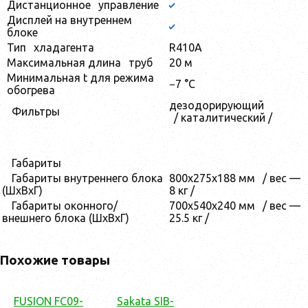
Дистанционное
управление
Дисплей на внутреннем
блоке
Тип
хладагента
R410А
Максимальная длина
труб
20 м
Минимальная t для режима
−7 °C
обогрева
дезодорирующий
Фильтры
/ каталитический /
Габариты
Габариты внутреннего блока
800x275x188 мм
/ вес —
(ШхВхГ)
8 кг /
Габариты оконного/
700x540x240 мм
/ вес —
внешнего блока (ШхВхГ)
25.5 кг /
Похожие товары
FUSION FC09-
Sakata SIB-