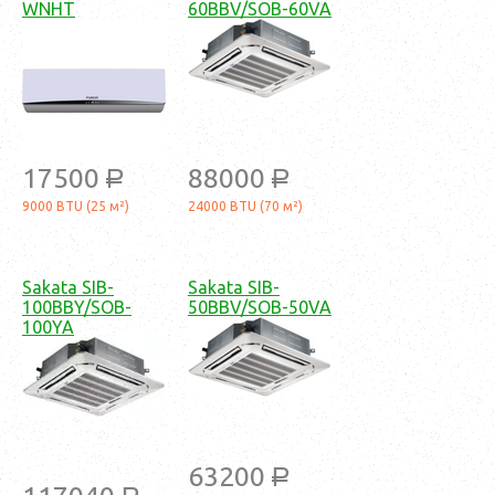
WNHT
60BBV/SOB-60VA
17500
88000
a
a
9000 BTU (25 м²)
24000 BTU (70 м²)
Sakata SIB-
Sakata SIB-
100BBY/SOB-
50BBV/SOB-50VA
100YA
63200
a