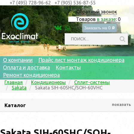
+7 (495) 728-96-62
+7 (905) 536-87-55
Обратный звонок
Товаров
в заказе
:
0
Заказать на
0
c
О компании
Прайс лист монтаж кондиционера
Оплата и доставка
Контакты
Ремонт кондиционера
Главная
Кондиционеры
Сплит-системы
Sakata
Sakata SIH-60SHC/SOH-60VHC
Каталог
показать
Sakata SIH-60SHC/SOH-