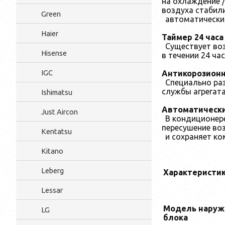
на охлаждение /
воздуха стабили
Green
автоматически
Haier
Таймер 24 часа
Существует во
Hisense
в течении 24 час
IGC
Антикорозион
Специально ра
службы агрегата
Ishimatsu
Автоматическ
Just Aircon
В кондиционер
пересушение во
Kentatsu
и сохраняет к
Kitano
Leberg
Характеристи
Lessar
Модель наруж
LG
блока