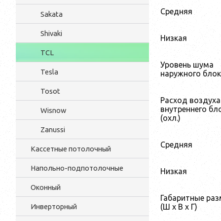
Средняя
Sakata
Shivaki
Низкая
TCL
Уровень шума
Tesla
наружного бло
Tosot
Расход воздуха
внутреннего бл
Wisnow
(охл.)
Zanussi
Средняя
Кассетные потолочный
Напольно-подпотолочные
Низкая
Оконный
Габаритные ра
(Ш х В х Г)
Инверторный