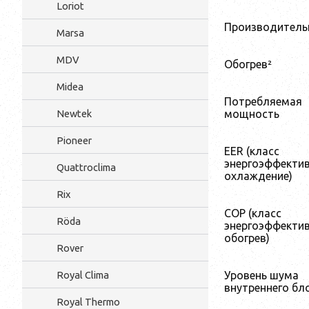
Loriot
Производитель
Marsa
MDV
Обогрев²
Midea
Потребляемая
мощность
Newtek
Pioneer
EER (класс
энергоэффектив
Quattroclima
охлаждение)
Rix
COP (класс
Röda
энергоэффектив
обогрев)
Rover
Уровень шума
Royal Clima
внутреннего бл
Royal Thermo