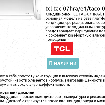
tcl tac-07hra/e1/taco-
Кондиционер TCL TAC-07HRA/E1 
основная модель на базе платф
кондиционере реализована совр
управления холодильным конту
предотвращает перисушение воз
и сохраняет комфортную влажн
помещении
В наличии
яет в себе простоту конструкции и высокую степень над
роустойчивости элементов корпуса, влагозащищенности и
 шума и высокую энергоэффективность.
скрытый) дисплей
борудован просветным дисплеем температуры и режимов
ока. Дисплей активируется после вкл. кондиционера и м