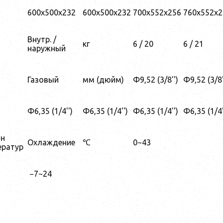
600x500x232
600x500x232
700x552x256
760x552x2
Внутр. /
кг
6 / 20
6 / 21
наружный
Газовый
мм (дюйм)
Φ9,52 (3/8'')
Φ9,52 (3/8'
Φ6,35 (1/4'')
Φ6,35 (1/4'')
Φ6,35 (1/4'')
Φ6,35 (1/4'
он
Охлаждение
℃
0~43
ератур
−7~24