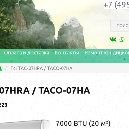
+7 (49
Оплата и доставка
Контакты
Ремонт кондицио
L
Tcl TAC-07HRA / TACO-07HA
-07HRA / TACO-07HA
223
7000 BTU (20 м²)