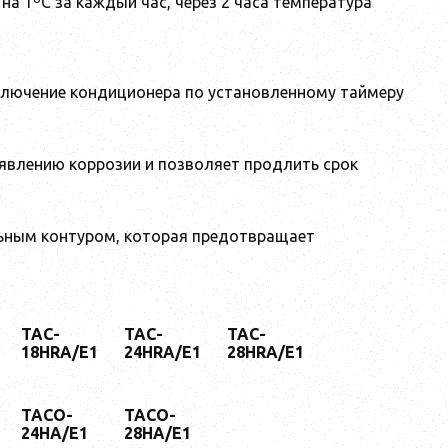
на 1ºС за каждый час, через 2 часа температура
ключение кондиционера по установленному таймеру
явлению коррозии и позволяет продлить срок
льным контуром, которая предотвращает
TAC-
TAC-
TAC-
18HRA/E1
24HRA/E1
28HRA/E1
TACO-
TACO-
24HA/E1
28HA/E1