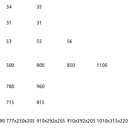
34
35
31
31
53
55
56
500
800
850
1100
780
960
715
815
90
777x250x205
910x292x205
910x292x205
1010x315x220