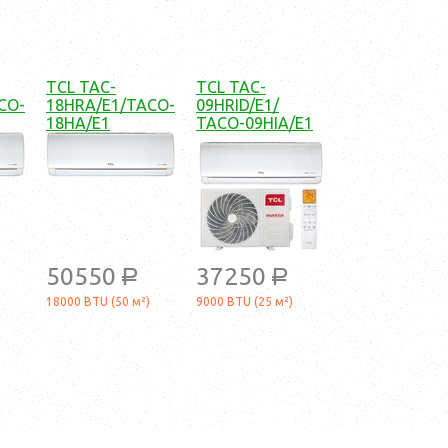
TCL TAC-
TCL TAC-
CO-
18HRA/E1/TACO-
09HRID/E1/
18HA/E1
TACO-09HIA/E1
50550
37250
a
a
18000 BTU (50 м²)
9000 BTU (25 м²)