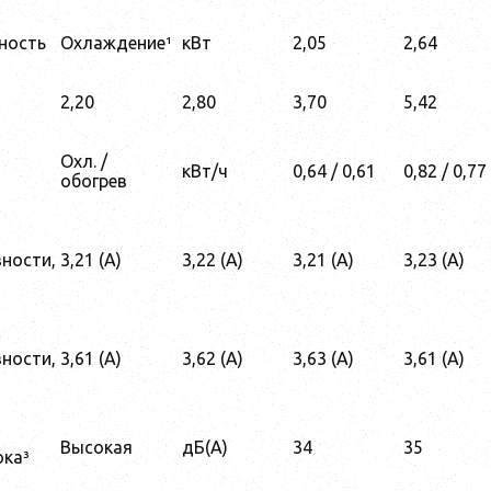
ность
Охлаждение¹
кВт
2,05
2,64
2,20
2,80
3,70
5,42
Охл. /
кВт/ч
0,64 / 0,61
0,82 / 0,77
обогрев
ности,
3,21 (А)
3,22 (А)
3,21 (А)
3,23 (А)
ности,
3,61 (А)
3,62 (А)
3,63 (А)
3,61 (А)
Высокая
дБ(A)
34
35
ока³