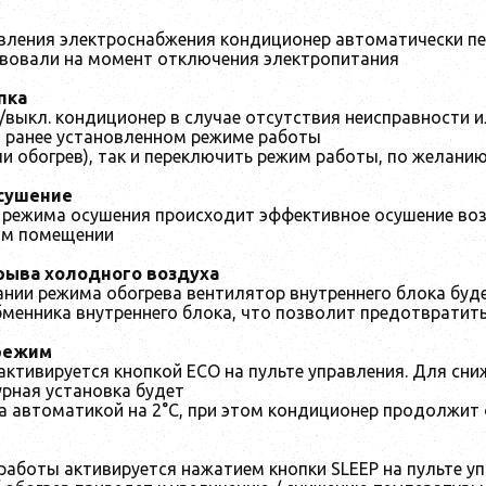
вления электроснабжения кондиционер автоматически пер
вовали на момент отключения электропитания
пка
/выкл. кондиционер в случае отсутствия неисправности и
в ранее установленном режиме работы
и обогрев), так и переключить режим работы, по желани
сушение
 режима осушения происходит эффективное осушение воз
ом помещении
рыва холодного воздуха
ании режима обогрева вентилятор внутреннего блока буд
бменника внутреннего блока, что позволит предотвратит
режим
активируется кнопкой ECO на пульте управления. Для сн
урная установка будет
а автоматикой на 2°C, при этом кондиционер продолжит 
аботы активируется нажатием кнопки SLEEP на пульте уп