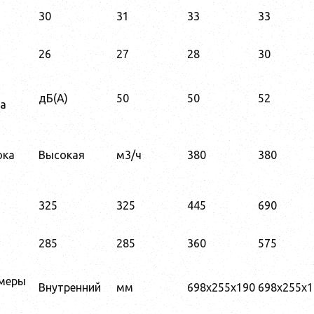
30
31
33
33
26
27
28
30
дБ(A)
50
50
52
ка
ока
Высокая
м3/ч
380
380
325
325
445
690
285
285
360
575
змеры
Внутренний
мм
698x255x190
698x255x1