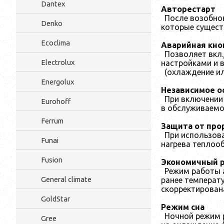
Dantex
Авторестарт
После возобно
Denko
которые сущест
Ecoclima
Аварийная кно
Позволяет вкл.
Electrolux
настройками и 
(охлаждение ил
Energolux
Независимое о
При включении
Eurohoff
в обслуживаем
Ferrum
Защита от про
При использов
Funai
нагрева теплоо
Fusion
Экономичный 
Режим работы 
General climate
ранее температ
скорректирован
GoldStar
Режим сна
Ночной режим р
Gree