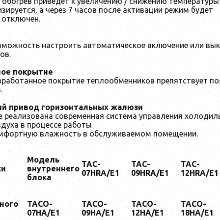
 обогрев приведет к увеличению / снижению температуры 
зируется, а через 7 часов после активации режим будет
 отключен.
зможность настроить автоматическое включение или вы
ов.
ное покрытие
зработанное покрытие теплообменников препятствует по
.
ий привод горизонтальных жалюзи
е реализована современная система управления холоди
здуха в процессе работы
омфортную влажность в обслуживаемом помещении.
Модель
TAC-
TAC-
TAC-
ки
внутреннего
07HRA/E1
09HRA/E1
12HRA/E1
блока
ного
TACO-
TACO-
TACO-
TACO-
07HA/E1
09HA/E1
12HA/E1
18HA/E1