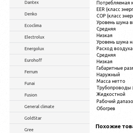
Dantex
Потребляемая 
EER (класс эне
Denko
COP (класс эне
Уровень шума в
Ecoclima
Средняя
Низкая
Electrolux
Уровень шума н
Расход воздуха 
Energolux
Средняя
Eurohoff
Низкая
Габаритные разм
Ferrum
Наружный
Масса нетто
Funai
Трубопроводы 
Жидкостной
Fusion
Рабочий дапазо
General climate
Обогрев
GoldStar
Похожие тов
Gree