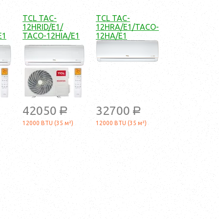
TCL TAC-
TCL TAC-
12HRID/E1/
12HRA/E1/TACO-
E1
TACO-12HIA/E1
12HA/E1
42050
32700
a
a
12000 BTU (35 м²)
12000 BTU (35 м²)