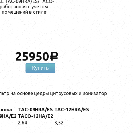
CL TAC-09HRA/ES/TACO-
зработанная с учетом
 помещений в стиле
25950
a
Купить
льтр на основе цедры цитрусовых и ионизатор
блока
TAC-09HRA/ES
TAC-12HRA/ES
9HA/E2
TACO-12HA/E2
2,64
3,52