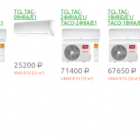
TCL TAC-
TCL TAC-
TCL TAC-
09HRA/E1
24HRIA/E1/
18HRID/E1/
E1
TACO-24HIA/E1
TACO-18HIA/
25200
a
71400
67650
a
a
9000 BTU (25 м²)
24000 BTU (70 м²)
18000 BTU (50 м²)