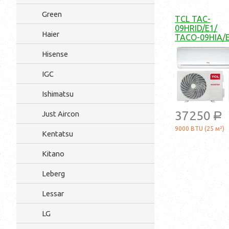
Green
TCL TAC-
09HRID/E1/
Haier
TACO-09HIA/
Hisense
IGC
Ishimatsu
37250
Just Aircon
a
9000 BTU (25 м²)
Kentatsu
Kitano
Leberg
Lessar
LG