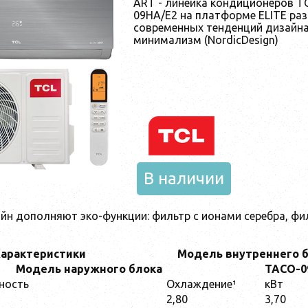
ART - линейка кондиционеров T
09HA/E2 на платформе ELITE ра
современных тенденций дизайна
минимализм (NordicDesign)
В наличии
йн дополняют эко-функции: фильтр с ионами серебра, фи
арактеристики
Модель внутреннего 
Модель наружного блока
TACO-0
ность
Охлаждение¹
кВт
2,80
3,70