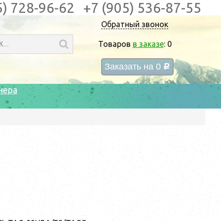
5) 728-96-62
+7 (905) 536-87-55
Обратный звонок
Товаров
в заказе
:
0
Заказать на
0
c
нера