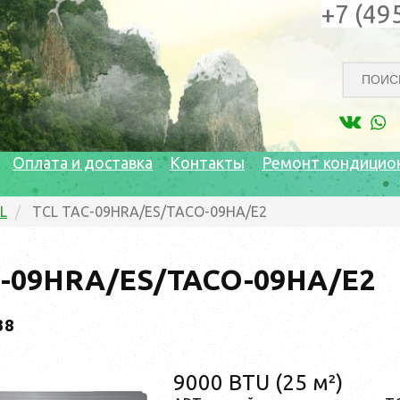
+7 (49
Оплата и доставка
Контакты
Ремонт кондицио
L
TCL TAC-09HRA/ES/TACO-09HA/E2
C-09HRA/ES/TACO-09HA/E2
38
9000 BTU (25 м²)