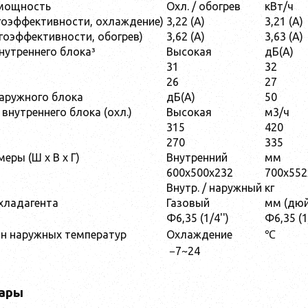
мощность
Охл. / обогрев
кВт/ч
ргоэффективности, охлаждение)
3,22 (А)
3,21 (А)
ргоэффективности, обогрев)
3,62 (А)
3,63 (А)
нутреннего блока³
Высокая
дБ(A)
31
32
26
27
аружного блока
дБ(A)
50
внутреннего блока (охл.)
Высокая
м3/ч
315
420
270
335
еры (Ш х В х Г)
Внутренний
мм
600x500x232
700x552
Внутр. / наружный
кг
хладагента
Газовый
мм (дю
Φ6,35 (1/4'')
Φ6,35 (1/
н наружных температур
Охлаждение
℃
−7~24
ары