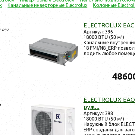
x
Канальные инверторные Electrolux
Колонные Electrol
ELECTROLUX EACD
P R32
Ар­ти­кул: 396
18000 BTU (50 м²)
Ка­наль­ные внут­ренн
18 FMI/N8_ERP поз­во­ля
лодить лю­бое по­меще
4860
ELECTROLUX EACO/
й
руж...
Ар­ти­кул: 398
18000 BTU (50 м²)
На­руж­ный блок ELEC
ERP соз­да­ны для за­г
натных квар­тир, рес­т