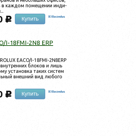
ть в каж­дом по­меще­нии ин­ди­
..
0
c
Купить
/I-18FMI-2N8 ERP
TROLUX EACO/I-18FMI-2N8ERP
 внут­ренних бло­ков и лишь
му ус­та­нов­ка та­ких сис­тем
ель­ный внеш­ний вид лю­бого
0
c
Купить