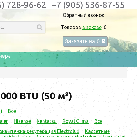
5) 728-96-62
+7 (905) 536-87-55
Обратный звонок
Товаров
в заказе
:
0
Заказать на
0
c
нера
000 BTU (50 м²)
)
Все
aier
Hisense
Kentatsu
Royal Clima
Все
оквытяжка рекуперация Electrolux
Кассетные
е Electrolux
Сплит-системы Electrolux
Тепловые