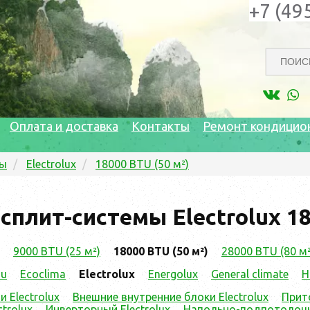
+7 (49
Оплата и доставка
Контакты
Ремонт кондицио
мы
Electrolux
18000 BTU (50 м²)
сплит-системы Electrolux 18
9000 BTU (25 м²)
18000 BTU (50 м²)
28000 BTU (80 м²
su
Ecoclima
Electrolux
Energolux
General climate
H
 Electrolux
Внешние внутренние блоки Electrolux
Прит
trolux
Инверторный Electrolux
Напольно-подпотолочны