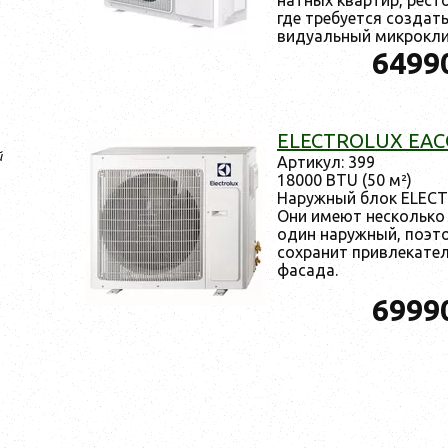
где тре­бу­ет­ся соз­да
виду­аль­ный мик­рокли.
6499
ELECTROLUX EACO
й
Ар­ти­кул: 399
18000 BTU (50 м²)
На­руж­ный блок ELEC
Они име­ют нес­коль­ко
один на­руж­ный, по­это­
сох­ра­нит прив­ле­кат
фа­сада.
6999