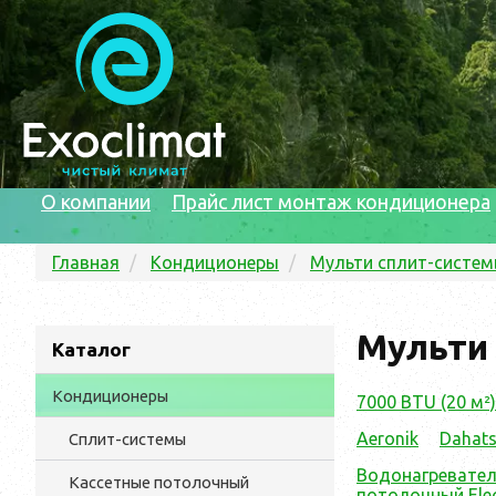
О компании
Прайс лист монтаж кондиционера
Главная
Кондиционеры
Мульти сплит-систе
Мульти 
Каталог
Кондиционеры
7000 BTU (20 м²)
Aeronik
Dahat
Сплит-системы
Водонагреватели
Кассетные потолочный
потолочный Elec