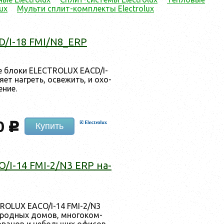
ux
Мульти cплит-комплекты Electrolux
/I-18 FMI/N8_ERP
ие бло­ки ELECTROLUX EACD/I-
­ет наг­реть, ос­ве­жить, и охо­
­ние.
0
c
Купить
I-14 FMI-2/N3 ERP на­
TROLUX EACO/I-14 FMI-2/N3
ород­ных до­мов, мно­гоком­
о­ранов и не­боль­ших офи­сов,