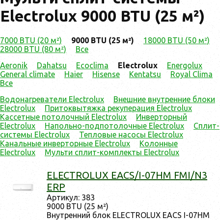
Electrolux 9000 BTU (25 м²)
7000 BTU (20 м²)
9000 BTU (25 м²)
18000 BTU (50 м²)
28000 BTU (80 м²)
Все
Aeronik
Dahatsu
Ecoclima
Electrolux
Energolux
General climate
Haier
Hisense
Kentatsu
Royal Clima
Все
Водонагреватели Electrolux
Внешние внутренние блоки
Electrolux
Притоквытяжка рекуперация Electrolux
Кассетные потолочный Electrolux
Инверторный
Electrolux
Напольно-подпотолочные Electrolux
Сплит-
системы Electrolux
Тепловые насосы Electrolux
Канальные инверторные Electrolux
Колонные
Electrolux
Мульти cплит-комплекты Electrolux
ELECTROLUX EACS/I-07HM FMI/N3
ERP
Ар­ти­кул: 383
9000 BTU (25 м²)
Внут­ренний блок ELECTROLUX EACS I-07HM