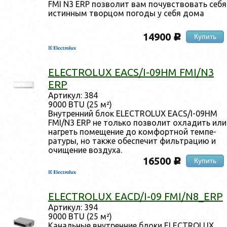
FMI N3 ERP поз­во­лит вам по­чувс­тво­вать се­бя
ис­тинным твор­цом по­годы у се­бя до­ма
14900
Купить
c
ELECTROLUX EACS/I-09HM FMI/N3
ERP
Ар­ти­кул: 384
9000 BTU (25 м²)
Внут­ренний блок ELECTROLUX EACS/I-09HM
FMI/N3 ERP не толь­ко поз­во­лит ох­ла­дить или
наг­реть по­меще­ние до ком­фор­тной тем­пе­
рату­ры, но так­же обес­пе­чит филь­тра­цию и
очи­щение воз­ду­ха.
16500
Купить
c
ELECTROLUX EACD/I-09 FMI/N8_ERP
Ар­ти­кул: 394
9000 BTU (25 м²)
Ка­наль­ные внут­ренние бло­ки ELECTROLUX