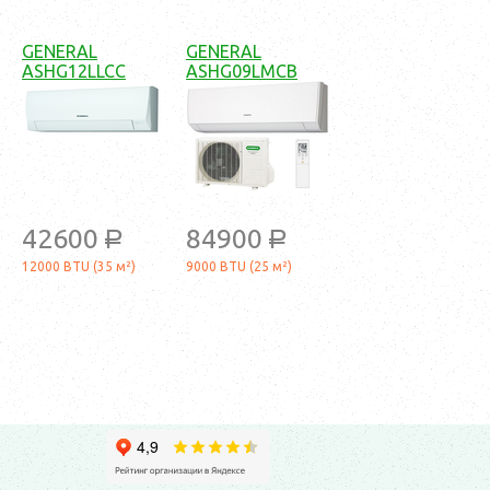
GENERAL
GENERAL
ASHG12LLCC
ASHG09LMCB
42600
84900
a
a
12000 BTU (35 м²)
9000 BTU (25 м²)