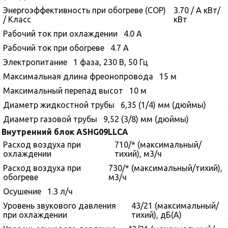
Энергоэффективность при обогреве (COP)
3.70 / A кВт/
/ Класс
кВт
Рабочий ток при охлаждении
4.0 А
Рабочий ток при обогреве
4.7 А
Электропитание
1 фаза, 230 В, 50 Гц
Максимальная длина фреонопровода
15 м
Максимальный перепад высот
10 м
Диаметр жидкостной трубы
6,35 (1/4) мм (дюймы)
Диаметр газовой трубы
9,52 (3/8) мм (дюймы)
Внутренний блок ASHG09LLCA
Расход воздуха при
710/* (максимальный/
охлаждении
тихий), м3/ч
Расход воздуха при
730/* (максимальный/тихий),
обогреве
м3/ч
Осушение
1.3 л/ч
Уровень звукового давления
43/21 (максимальный/
при охлаждении
тихий), дБ(А)