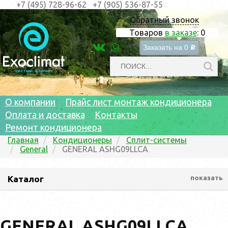
+7 (495) 728-96-62
+7 (905) 536-87-55
Обратный звонок
Товаров
в заказе
:
0
Заказать на
0
c
О компании
Прайс лист монтаж кондиционера
Оплата и доставка
Контакты
Ремонт кондиционера
Главная
Кондиционеры
Сплит-системы
General
GENERAL ASHG09LLCA
Каталог
показать
GENERAL ASHG09LLCA