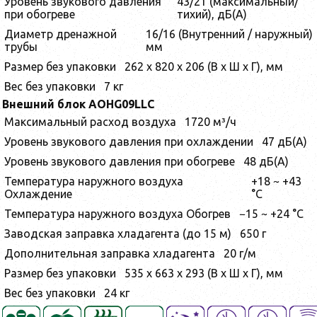
Уровень звукового давления
43/21 (максимальный/
при обогреве
тихий), дБ(А)
Диаметр дренажной
16/16 (Внутренний / наружный)
трубы
мм
Размер без упаковки
262 x 820 x 206 (В х Ш х Г), мм
Вес без упаковки
7 кг
Внешний блок AOHG09LLC
Максимальный расход воздуха
1720 м³/ч
Уровень звукового давления при охлаждении
47 дБ(А)
Уровень звукового давления при обогреве
48 дБ(А)
Температура наружного воздуха
+18 ~ +43
Охлаждение
°С
Температура наружного воздуха Обогрев
−15 ~ +24 °С
Заводская заправка хладагента (до 15 м)
650 г
Дополнительная заправка хладагента
20 г/м
Размер без упаковки
535 x 663 x 293 (В х Ш х Г), мм
Вес без упаковки
24 кг