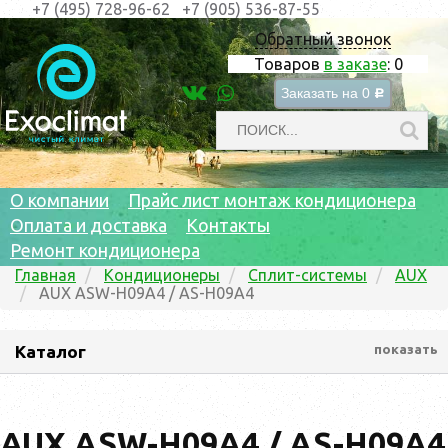
+7 (495) 728-96-62
+7 (905) 536-87-55
Обратный звонок
Товаров
в заказе
:
0
Заказать на
0
c
О компании
Прайс лист монтаж кондиционера
Оплата и доставка
Контакты
Ремонт кондиционера
Главная
Кондиционеры
Сплит-системы
AUX
AUX ASW-H09A4 / AS-H09A4
Каталог
показать
AUX ASW-H09A4 / AS-H09A4