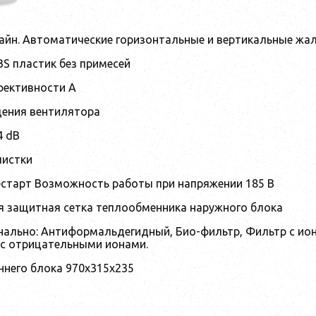
айн. Автоматические горизонтальные и вертикальные жа
BS пластик без примесей
фективности A
щения вентилятора
4 dB
чистки
старт Возможность работы при напряжении 185 В
 защитная сетка теплообменника наружного блока
ально: Антиформальдегидный, Био-фильтр, Фильтр с ион
 с отрицательными ионами.
ннего блока 970x315x235