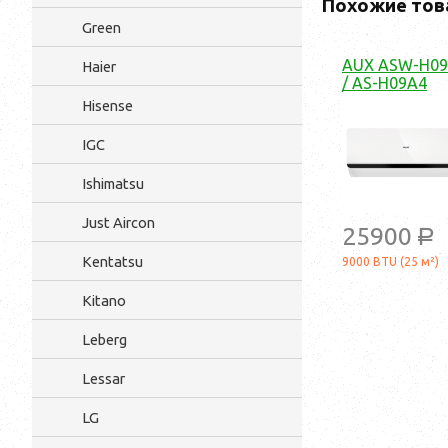
Похожие тов
Green
AUX ASW-H0
Haier
/ AS-H09A4
Hisense
IGC
Ishimatsu
Just Aircon
25900
a
Kentatsu
9000 BTU (25 м²)
Kitano
Leberg
Lessar
LG