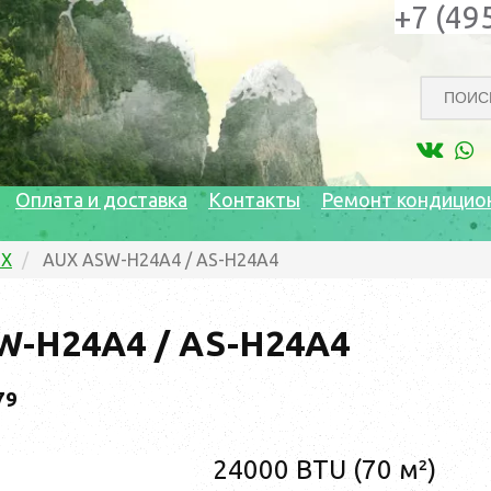
+7 (49
Оплата и доставка
Контакты
Ремонт кондицио
UX
AUX ASW-H24A4 / AS-H24A4
W-H24A4 / AS-H24A4
79
24000 BTU (70 м²)