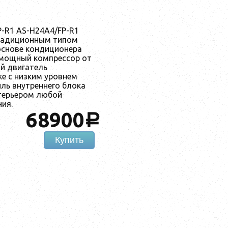
-R1 AS-H24A4/FP-R1
традиционным типом
 основе кондиционера
 мощный компрессор от
й двигатель
е с низким уровнем
ль внутреннего блока
нтерьером любой
ия.
68900
a
Купить