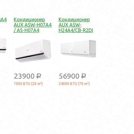
8A4
Кондиционер
Кондиционер
AUX ASW-H07A4
AUX ASW-
/ AS-H07A4
H24A4/CB-R2DI
23900
56900
a
a
7000 BTU (20 м²)
24000 BTU (70 м²)