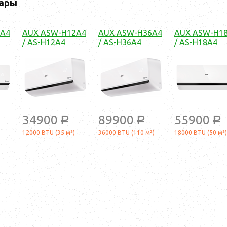
ары
9A4
AUX ASW-H12A4
AUX ASW-H36A4
AUX ASW-H1
/ AS-H12A4
/ AS-H36A4
/ AS-H18A4
34900
89900
55900
a
a
a
12000 BTU (35 м²)
36000 BTU (110 м²)
18000 BTU (50 м²)