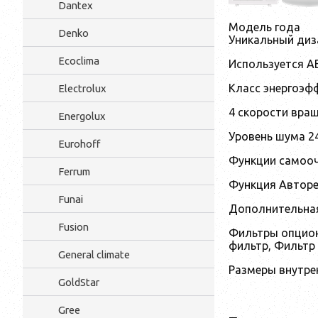
Dantex
Модель года
Denko
Уникальный диз
Ecoclima
Используется A
Класс энергоэф
Electrolux
4 скорости вра
Energolux
Уровень шума 2
Eurohoff
Функции самоо
Ferrum
Функция Авторе
Funai
Дополнительная
Fusion
Фильтры опцион
фильтр, Фильтр
General climate
Размеры внутре
GoldStar
Gree