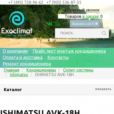
+7 (495) 728-96-62
+7 (905) 536-87-55
Обратный звонок
Товаров
в заказе
:
0
Заказать на
0
c
О компании
Прайс лист монтаж кондиционера
Оплата и доставка
Контакты
Ремонт кондиционера
Главная
Кондиционеры
Сплит-системы
Ishimatsu
ISHIMATSU AVK-18H
Каталог
показать
ISHIMATSU AVK-18H