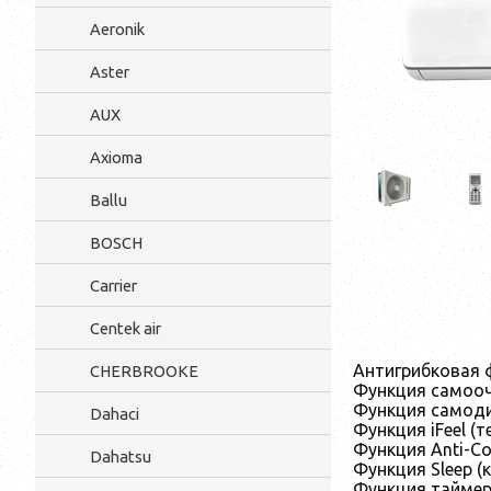
Aeronik
Aster
AUX
Axioma
Ballu
BOSCH
Carrier
Centek air
Антигрибковая 
CHERBROOKE
Функция самоо
Функция самоди
Dahaci
Функция iFeel (
Функция Anti-Co
Dahatsu
Функция Sleep 
Функция таймер