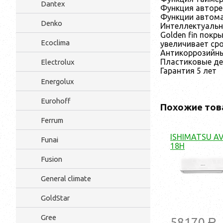
Dantex
Функция авторе
Функции автома
Denko
Интеллектуальна
Golden fin покр
Ecoclima
увеличивает сро
Антикоррозийны
Пластиковые де
Electrolux
Гарантия 5 лет
Energolux
Eurohoff
Похожие тов
Ferrum
ISHIMATSU AV
Funai
18H
Fusion
General climate
GoldStar
Gree
58170