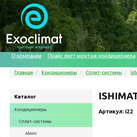
О компании
Прайс лист монтаж кондиционера
Главная
Кондиционеры
Сплит-системы
Is
ISHIMA
Каталог
Кондиционеры
Артикул: i22
Сплит-системы
Abion