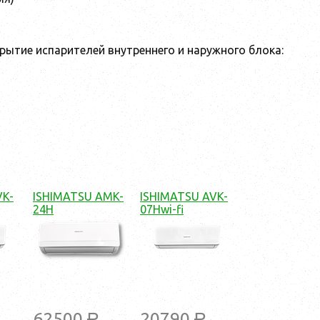
рытие испарителей внутреннего и наружного блока:
VK-
ISHIMATSU AMK-
ISHIMATSU AVK-
24H
07Hwi-fi
62500
20790