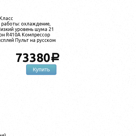
 Класс
 работы: охлаждение,
Низкий уровень шума 21
он R410A Компрессор
сплей Пульт на русском
73380
a
Купить
мя)