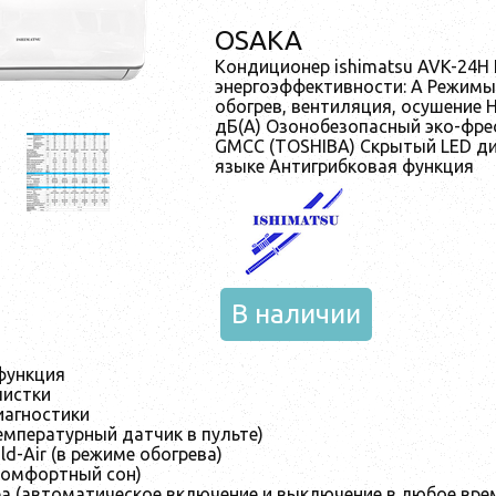
OSAKA
Кондиционер ishimatsu AVK-24H
энергоэффективности: А Режимы
обогрев, вентиляция, осушение 
дБ(А) Озонобезопасный эко-фре
GMCC (TOSHIBA) Скрытый LED ди
языке Антигрибковая функция
В наличии
функция
чистки
агностики
температурный датчик в пульте)
ld-Air (в режиме обогрева)
(комфортный сон)
а (автоматическое включение и выключение в любое вре