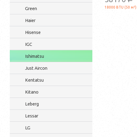
a
18000 BTU (50 м²)
Green
Haier
Hisense
IGC
Ishimatsu
Just Aircon
Kentatsu
Kitano
Leberg
Lessar
LG