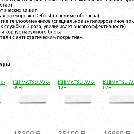
старт
тических защит
я разморозка Defrost (в режиме обогрева)
ытие теплообменников (специальное антикоррозийное пок
к службы в 3 раза, увеличивает энергоэффективность)
й корпус наружного блока
тали с антистатическим покрытием
ары
K-
ISHIMATSU AVK-
ISHIMATSU AVK-
ISHIMATSU A
09H
12H
07H
18500
25100
16650