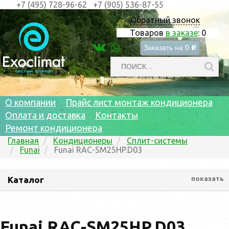
+7 (495) 728-96-62
+7 (905) 536-87-55
Обратный звонок
Товаров
в заказе
:
0
Заказать на
0
c
О компании
Прайс лист монтаж кондиционера
Оплата и доставка
Контакты
Ремонт кондиционера
Главная
Кондиционеры
Сплит-системы
Funai
Funai RAC-SM25HP.D03
Каталог
показать
Funai RAC-SM25HP.D03