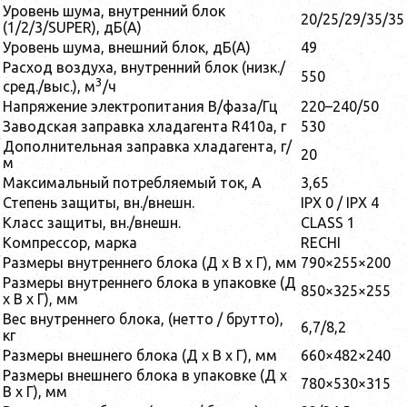
Уровень шума, внутренний блок
20/25/29/35/35
(1/2/3/SUPER), дБ(А)
Уровень шума, внешний блок, дБ(А)
49
Расход воздуха, внутренний блок (низк./
550
3
сред./выс.), м
/ч
Напряжение электропитания В/фаза/Гц
220–240/50
Заводская заправка хладагента R410a, г
530
Дополнительная заправка хладагента, г/
20
м
Максимальный потребляемый ток, А
3,65
Степень защиты, вн./внешн.
IPX 0 / IPX 4
Класс защиты, вн./внешн.
CLASS 1
Компрессор, марка
RECHI
Размеры внутреннего блока (Д x В x Г), мм
790×255×200
Размеры внутреннего блока в упаковке (Д
850×325×255
x В x Г), мм
Вес внутреннего блока, (нетто / брутто),
6,7/8,2
кг
Размеры внешнего блока (Д x В x Г), мм
660×482×240
Размеры внешнего блока в упаковке (Д x
780×530×315
В x Г), мм