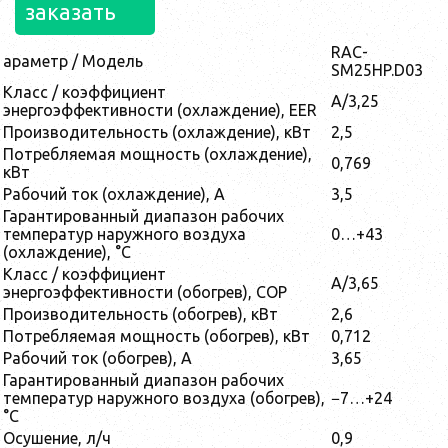
заказать
RAC-
араметр / Модель
SM25HP.D03
Класс / коэффициент
A/3,25
энергоэффективности (охлаждение), EER
Производительность (охлаждение), кВт
2,5
Потребляемая мощность (охлаждение),
0,769
кВт
Рабочий ток (охлаждение), А
3,5
Гарантированный диапазон рабочих
температур наружного воздуха
0…+43
(охлаждение), °С
Класс / коэффициент
A/3,65
энергоэффективности (обогрев), COP
Производительность (обогрев), кВт
2,6
Потребляемая мощность (обогрев), кВт
0,712
Рабочий ток (обогрев), А
3,65
Гарантированный диапазон рабочих
температур наружного воздуха (обогрев),
−7…+24
°С
Осушение, л/ч
0,9