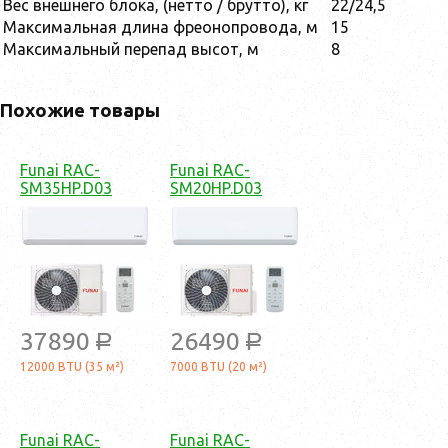
Вес внешнего блока, (нетто / брутто), кг
22/24,5
Максимальная длина фреонопровода, м
15
Максимальный перепад высот, м
8
Похожие товары
Funai RAC-
Funai RAC-
SM35HP.D03
SM20HP.D03
37890
26490
a
a
12000 BTU (35 м²)
7000 BTU (20 м²)
Funai RAC-
Funai RAC-