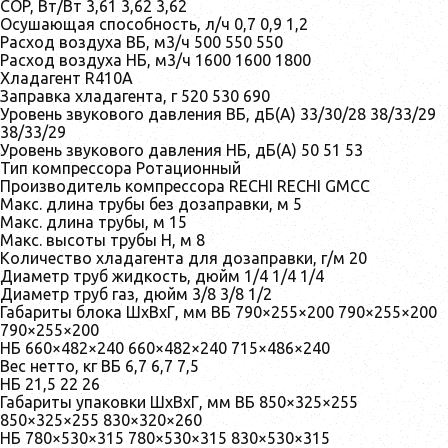
COP, Вт/Вт 3,61 3,62 3,62
Осушающая способность, л/ч 0,7 0,9 1,2
Расход воздуха ВБ, м3/ч 500 550 550
Расход воздуха НБ, м3/ч 1600 1600 1800
Хладагент R410A
Заправка хладагента, г 520 530 690
Уровень звукового давления ВБ, дБ(А) 33/30/28 38/33/29
38/33/29
Уровень звукового давления НБ, дБ(А) 50 51 53
Тип компрессора Ротационный
Производитель компрессора RECHI RECHI GMCC
Макс. длина трубы без дозаправки, м 5
Макс. длина трубы, м 15
Макс. высоты трубы H, м 8
Количество хладагента для дозаправки, г/м 20
Диаметр труб жидкость, дюйм 1/4 1/4 1/4
Диаметр труб газ, дюйм 3/8 3/8 1/2
Габариты блока ШхВхГ, мм ВБ 790×255×200 790×255×200
790×255×200
НБ 660×482×240 660×482×240 715×486×240
Вес нетто, кг ВБ 6,7 6,7 7,5
НБ 21,5 22 26
Габариты упаковки ШхВхГ, мм ВБ 850×325×255
850×325×255 830×320×260
НБ 780×530×315 780×530×315 830×530×315