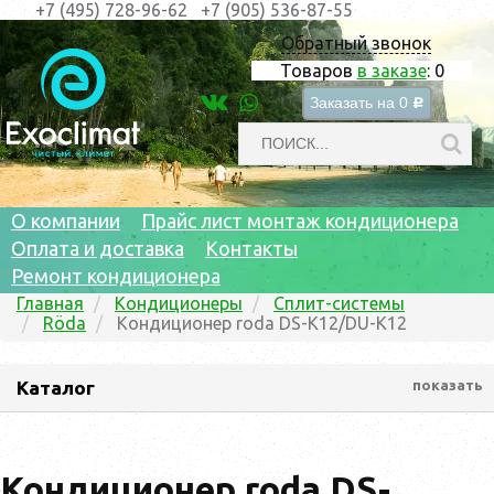
+7 (495) 728-96-62
+7 (905) 536-87-55
Обратный звонок
Товаров
в заказе
:
0
Заказать на
0
c
О компании
Прайс лист монтаж кондиционера
Оплата и доставка
Контакты
Ремонт кондиционера
Главная
Кондиционеры
Сплит-системы
Röda
Кондиционер roda DS-K12/DU-K12
Каталог
показать
Кондиционер roda DS-