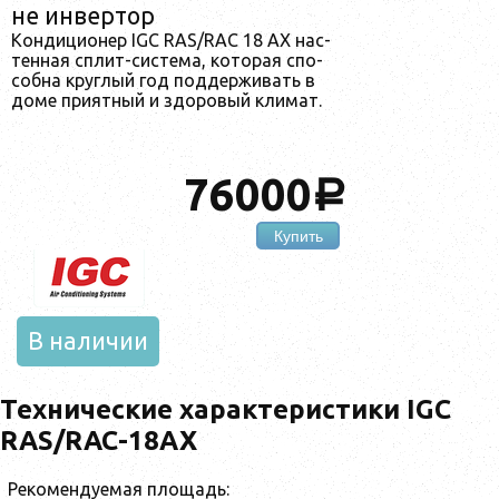
не инвертор
Кондиционер IGC RAS/RAC 18 AX нас­
тенная сплит-сис­те­ма, ко­торая спо­
соб­на круг­лый год под­держи­вать в
до­ме при­ят­ный и здо­ровый кли­мат.
76000
a
Купить
В наличии
Технические характеристики IGC
RAS/RAC-18AX
Рекомендуемая площадь: