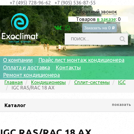
+7 (495) 728-96-62
+7 (905) 536-87-55
Обратный звонок
Товаров
в заказе
:
0
Заказать на
0
c
О компании
Прайс лист монтаж кондиционера
Оплата и доставка
Контакты
Ремонт кондиционера
Главная
Кондиционеры
Сплит-системы
IGC
IGC RAS/RAC 18 AX
Каталог
показать
IGC RAS/RAC 18 AX