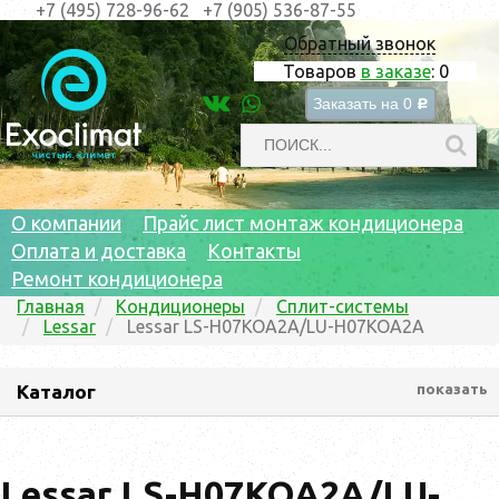
+7 (495) 728-96-62
+7 (905) 536-87-55
Обратный звонок
Товаров
в заказе
:
0
Заказать на
0
c
О компании
Прайс лист монтаж кондиционера
Оплата и доставка
Контакты
Ремонт кондиционера
Главная
Кондиционеры
Сплит-системы
Lessar
Lessar LS-H07KOA2A/LU-H07KOA2A
Каталог
показать
Lessar LS-H07KOA2A/LU-