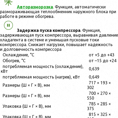
Авторазморозка
. Функция, автоматически
размораживающая теплообменник наружного блока при
работе в режиме обогрева.
Задержка пуска компрессора
. Функция,
задерживающая пуск компрессора, выравнивая давление
хладагента в системе и уменьшая пусковые токи
компрессора. Снижает нагрузки, повышает надежность
и долговечность компрессора
Охлаждение, °С
от +5 до +43
Обогрев, °С
от –15 до +24
потребляемая мощность (охлаждение),
0,639
кВт
потребляемая мощность (нагрев), кВт
0,649
717 × 193 ×
Размеры (Ш × Г × В), мм
302
700 × 270 ×
Размеры (Ш × Г × В), мм
550
785 × 285 ×
Упаковка (Ш × Г × В), мм
375
815 × 325 ×
Упаковка (Ш × Г × В), мм