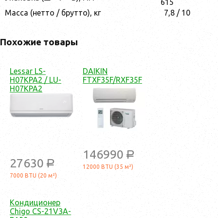
615
Масса (нетто / брутто), кг
7,8 / 10
Похожие товары
Lessar LS-
DAIKIN
H07KPA2 / LU-
FTXF35F/RXF35F
H07KPA2
146990
a
27630
a
12000 BTU (35 м²)
7000 BTU (20 м²)
Кондиционер
Chigo CS-21V3A-