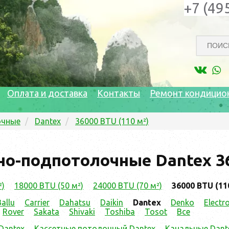
+7 (49
Оплата и доставка
Контакты
Ремонт кондицио
очные
Dantex
36000 BTU (110 м²)
о-подпотолочные Dantex 36
²)
18000 BTU (50 м²)
24000 BTU (70 м²)
36000 BTU (11
Ballu
Carrier
Dahatsu
Daikin
Dantex
Denko
Electr
Rover
Sakata
Shivaki
Toshiba
Tosot
Все
Dantex
Кассетные потолочный Dantex
Канальные Dant