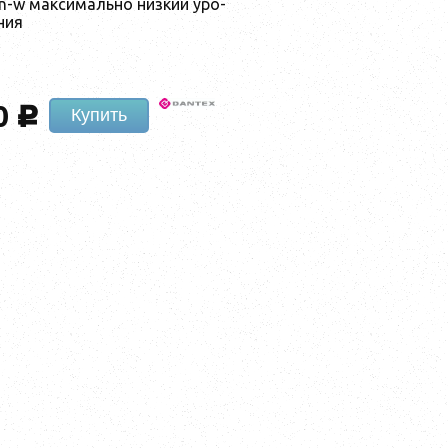
n-w мак­си­маль­но низ­кий уро­
­ния
0
c
Купить