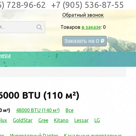
5) 728-96-62
+7 (905) 536-87-55
Обратный звонок
Товаров
в заказе
:
0
Заказать на
0
c
нера
000 BTU (110 м²)
0 м²)
48000 BTU (140 м²)
Все
olux
GoldStar
Gree
Kitano
Lessar
LG
ex
Инверторный Dantex
Канальные инверторные