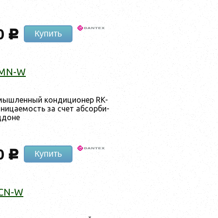
0
c
Купить
HMN-W
­мыш­ленный кон­ди­ци­онер RK-
ница­емость за счет аб­сорби­
­до­не
0
c
Купить
CN-W