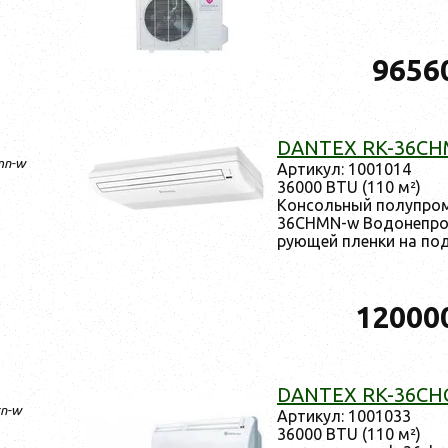
9656
DANTEX RK-36C
mn-w
Ар­ти­кул: 1001014
36000 BTU (110 м²)
Кон­соль­ный по­луп­ро
36CHMN-w Во­донеп­ро­
ру­ющей плен­ки на под
12000
DANTEX RK-36CH
cn-w
Ар­ти­кул: 1001033
36000 BTU (110 м²)