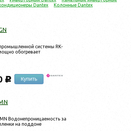
кондиционеры Dantex
Колонные Dantex
GN
п­ро­мыш­ленной сис­те­мы RK-
ощ­но обог­ре­ва­ет
0
c
Купить
HMN
HMN Во­донеп­ро­ница­емость за
плен­ки на под­до­не