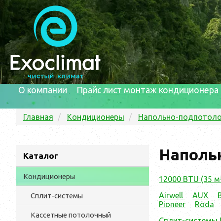
О компании
Прайс лист монтаж кондиционера
Главная
Кондиционеры
Напольно-подпотол
Напольн
Каталог
Кондиционеры
12000 BTU (35 м
Airwell
AUX
Сплит-системы
Pioneer
Röda
Кассетные потолочный
Сплит-системы 