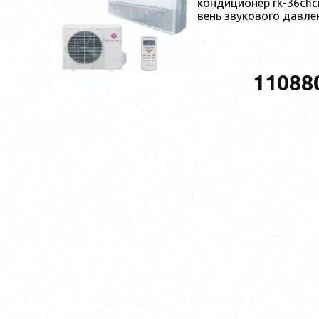
кон­ди­ци­онер rk-36chc
вень зву­ково­го дав­ле
11088