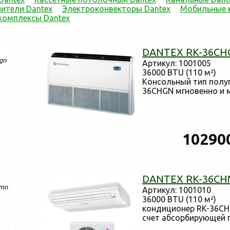
ители Dantex
Электроконвекторы Dantex
Мобильные 
комплексы Dantex
DANTEX RK-36CH
gn
Ар­ти­кул: 1001005
36000 BTU (110 м²)
Кон­соль­ный тип по­лу
36CHGN мгно­вен­но и м
10290
DANTEX RK-36C
hmn
Ар­ти­кул: 1001010
36000 BTU (110 м²)
кон­ди­ци­онер RK-36C
счет аб­сорби­ру­ющей 