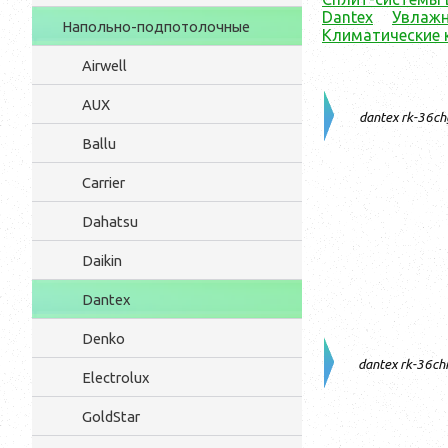
Dantex
Увлажн
Напольно-подпотолочные
Климатические 
Airwell
AUX
dantex rk-36ch
Ballu
Carrier
Dahatsu
Daikin
Dantex
Denko
dantex rk-36c
Electrolux
GoldStar