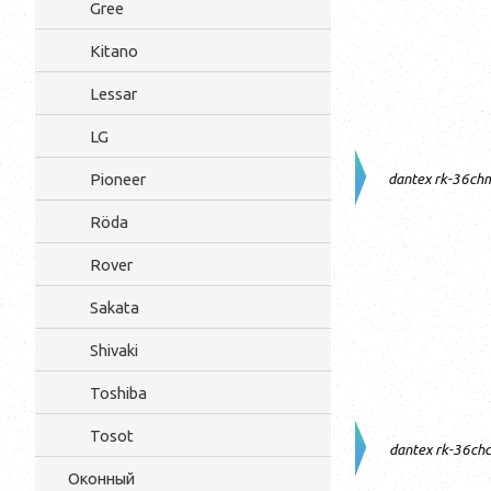
Gree
Kitano
Lessar
LG
Pioneer
dantex rk-36ch
Röda
Rover
Sakata
Shivaki
Toshiba
Tosot
dantex rk-36ch
Оконный