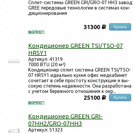
Сплит-сис­те­мы GREEN GRI/GRO-07 HH3 за­вод
GREE пе­редо­вые тех­но­логии в сис­те­мах кон­
ди­ци­они­рова­ния
31300
Купить
c
Кон­ди­ци­онер GREEN TSI/TSO-07
HRSY1
Ар­ти­кул: 41319
7000 BTU (20 м²)
Кон­ди­ци­онер сплит сис­те­ма GREEN TSI/TSO-
07 HRSY1 иде­аль­но кух­ня офис мед­ка­бинет
со­чета­ет в се­бе прос­то­ту конс­трук­ции и вы­
сокую сте­пень на­деж­ности. Она раз­ра­бота­на
с уче­том бе­реж­но­го от­но­шения к окр...
25100
Купить
c
Кон­ди­ци­онер GREEN GRI-
07HH2/GRO-07HH3
Ар­ти­кул: 51323