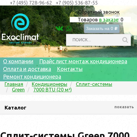
+7 (495) 728-96-62
+7 (905) 536-87-55
Обратный звонок
Товаров
в заказе
:
0
Заказать на
0
c
О компании
Прайс лист монтаж кондиционера
Оплата и доставка
Контакты
Ремонт кондиционера
Главная
Кондиционеры
Сплит-системы
Green
7000 BTU (20 м²)
Каталог
показать
Сплит-системы Green 7000