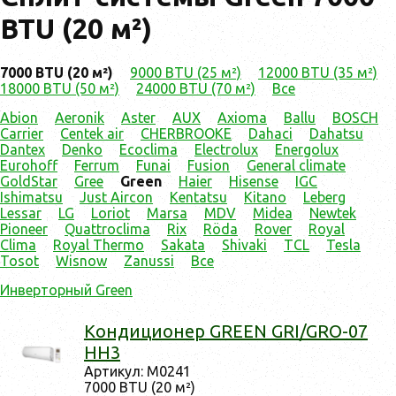
BTU (20 м²)
7000 BTU (20 м²)
9000 BTU (25 м²)
12000 BTU (35 м²)
18000 BTU (50 м²)
24000 BTU (70 м²)
Все
Abion
Aeronik
Aster
AUX
Axioma
Ballu
BOSCH
Carrier
Centek air
CHERBROOKE
Dahaci
Dahatsu
Dantex
Denko
Ecoclima
Electrolux
Energolux
Eurohoff
Ferrum
Funai
Fusion
General climate
GoldStar
Gree
Green
Haier
Hisense
IGC
Ishimatsu
Just Aircon
Kentatsu
Kitano
Leberg
Lessar
LG
Loriot
Marsa
MDV
Midea
Newtek
Pioneer
Quattroclima
Rix
Röda
Rover
Royal
Clima
Royal Thermo
Sakata
Shivaki
TCL
Tesla
Tosot
Wisnow
Zanussi
Все
Инверторный Green
Кон­ди­ци­онер GREEN GRI/GRO-07
HH3
Ар­ти­кул: M0241
7000 BTU (20 м²)