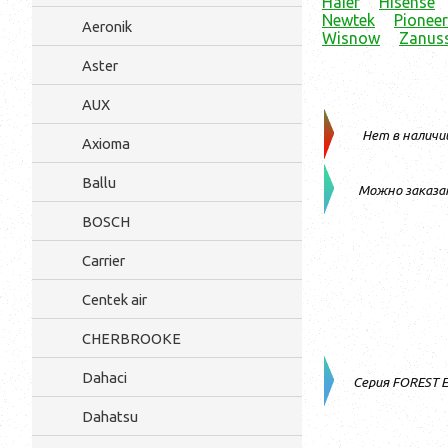
Haier
Hisense
Newtek
Pioneer
Aeronik
Wisnow
Zanuss
Aster
AUX
Нет в наличи
Axioma
Ballu
Можно заказа
BOSCH
Carrier
Centek air
CHERBROOKE
Dahaci
Серия FOREST 
Dahatsu