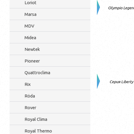
Loriot
Olympio Legen
Marsa
MDV
Midea
Newtek
Pioneer
Quattroclima
Серия Liberty
Rix
Röda
Rover
Royal Clima
Royal Thermo