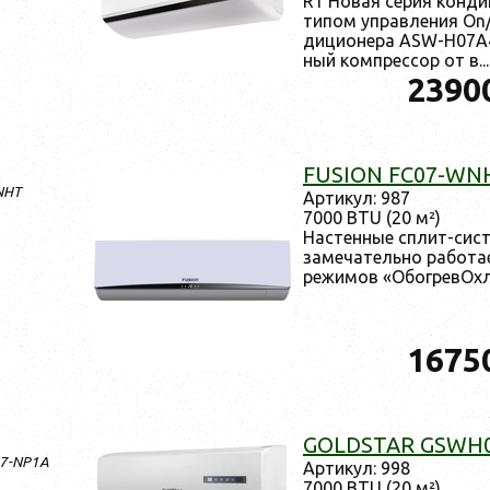
R1 Но­вая се­рия кон­ди
ти­пом уп­равле­ния On/
ди­ци­оне­ра ASW-H07A4
ный ком­прес­сор от в...
2390
FUSION FC07-WN
NHT
Ар­ти­кул: 987
7000 BTU (20 м²)
Нас­тенные сплит-сис
за­меча­тель­но ра­бот
ре­жимов «Обог­ре­вОх­
1675
GOLDSTAR GSWH
07-NP1A
Ар­ти­кул: 998
7000 BTU (20 м²)