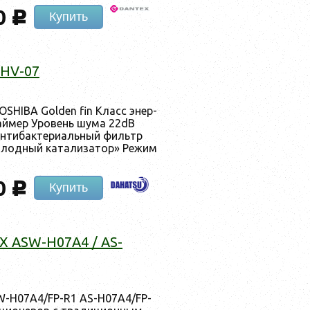
0
c
Купить
DHV-07
SHIBA Golden fin Класс энер­
ай­мер Уро­вень шу­ма 22dB
­ти­бак­те­ри­аль­ный филь­тр
о­лод­ный ка­тали­затор» Ре­жим
0
c
Купить
UX ASW-H07A4 / AS-
SW-H07A4/FP-R1 AS-H07A4/FP-