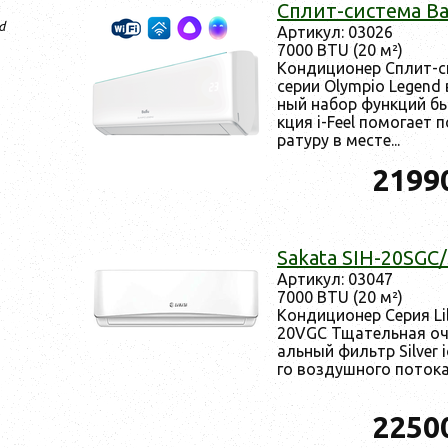
Сплит-сис­те­ма 
d
Ар­ти­кул: 03026
7000 BTU (20 м²)
Кон­ди­ци­онер Сплит-
се­рии Olympio Legend в
ный на­бор фун­кций бы
кция i-Feel по­мога­ет 
рату­ру в мес­те...
2199
Sakata SIH-20SG
Ар­ти­кул: 03047
7000 BTU (20 м²)
Кон­ди­ци­онер Се­рия 
20VGC Тща­тель­ная очис
аль­ный филь­тр Silver 
го воз­душно­го по­тока:
2250