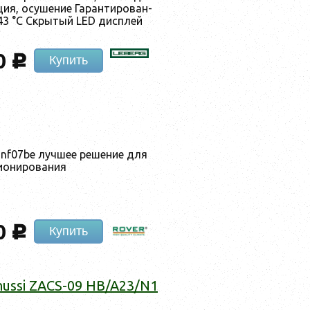
ция, осу­шение Га­ран­ти­рован­
43 °C Скры­тый LED дис­плей
0
c
Купить
sonf07be луч­шее ре­шение для
и­они­рова­ния
0
c
Купить
nussi ZACS-09 HB/A23/N1