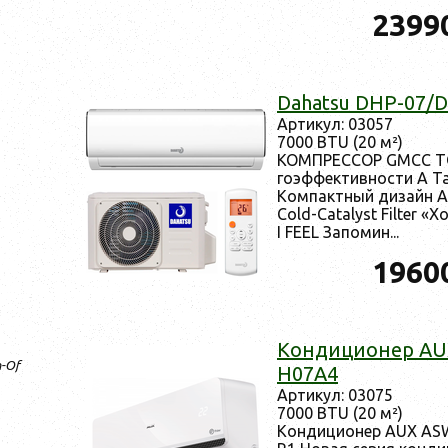
2399
Dahatsu DHP-07/
Ар­ти­кул: 03057
7000 BTU (20 м²)
КОМ­ПРЕС­СОР GMCC TO
го­эф­фектив­ности А Т
Ком­пак­тный ди­зайн Ан
Cold-Catalyst Filter «Х
I FEEL За­помин...
1960
Кон­ди­ци­онер A
n-Of
H07A4
Ар­ти­кул: 03075
7000 BTU (20 м²)
Кон­ди­ци­онер AUX A