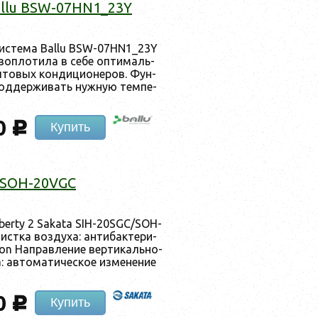
Ballu BSW-07HN1_23Y
сис­те­ма Ballu BSW-07HN1_23Y
оп­ло­тила в се­бе оп­ти­маль­
­товых кон­ди­ци­оне­ров. Фун­
под­держи­вать нуж­ную тем­пе­
0
c
Купить
C/SOH-20VGC
Liberty 2 Sakata SIH-20SGC/SOH-
­тка воз­ду­ха: ан­ти­бак­те­ри­
ion Нап­равле­ние вер­ти­каль­но­
 ав­то­мати­чес­кое из­ме­нение
0
c
Купить