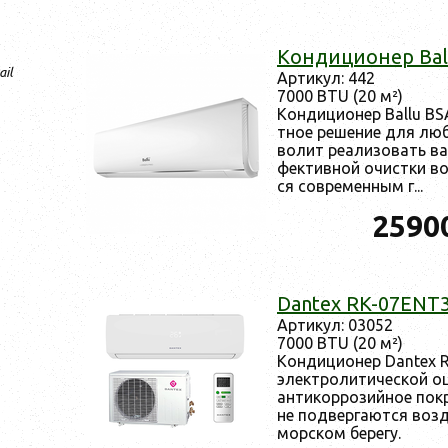
Кон­ди­ци­онер B
ail
Ар­ти­кул: 442
7000 BTU (20 м²)
Кон­ди­ци­онер Ballu B
тное ре­шение для лю­б
во­лит ре­али­зовать в
фектив­ной очис­тки воз
ся сов­ре­мен­ным г...
2590
Dantex RK-07ENT
Ар­ти­кул: 03052
7000 BTU (20 м²)
Кон­ди­ци­онер Dantex 
элек­тро­лити­чес­кой о
ан­ти­кор­ро­зий­ное пок
не под­верга­ют­ся воз­
мор­ском бе­регу.