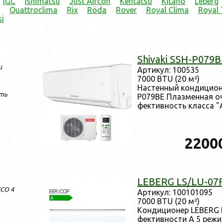
IGC
Ishimatsu
Just Aircon
Kentatsu
Kitano
Leberg
Quattroclima
Rix
Röda
Rover
Royal Clima
Royal
i
Shivaki SSH-P079
и
Ар­ти­кул: 100535
7000 BTU (20 м²)
Нас­тенный кон­ди­ци­
ть
P079BE Плаз­менная очис
фектив­ность клас­са "А
2200
LEBERG LS/LU-07
ECO 4
Ар­ти­кул: 100101095
7000 BTU (20 м²)
Кон­ди­ци­онер LEBERG 
фектив­ности A 5 ре­жи