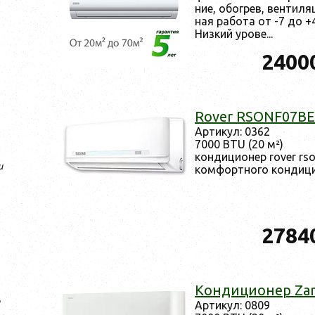
ние, обог­рев, вен­ти­ля
ная ра­бота от -7 до +
Низ­кий уро­ве...
2400
Rover RSONF07BE
Ар­ти­кул: 0362
7000 BTU (20 м²)
кон­ди­ци­онер rover r
и
ком­фор­тно­го кон­ди­ц
2784
Кон­ди­ци­онер Za
Ар­ти­кул: 0809