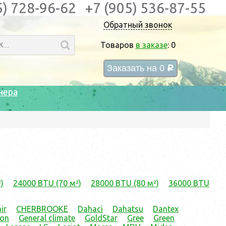
5) 728-96-62
+7 (905) 536-87-55
Обратный звонок
Товаров
в заказе
:
0
Заказать на
0
c
нера
)
24000 BTU (70 м²)
28000 BTU (80 м²)
36000 BTU
ir
CHERBROOKE
Dahaci
Dahatsu
Dantex
ion
General climate
GoldStar
Gree
Green