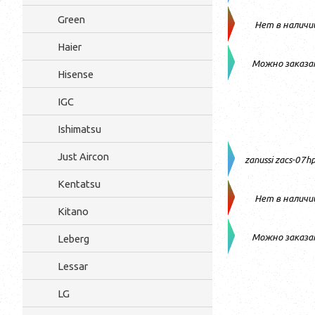
Green
Нет в наличи
Haier
Можно заказа
Hisense
IGC
Ishimatsu
Just Aircon
zanussi zacs-07h
Kentatsu
Нет в наличи
Kitano
Можно заказа
Leberg
Lessar
LG