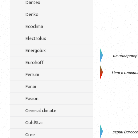
Dantex
Denko
Ecoclima
Electrolux
Energolux
не инвертор
Eurohoff
Нет в наличи
Ferrum
Funai
Fusion
General climate
GoldStar
серии Bаrocco
Gree