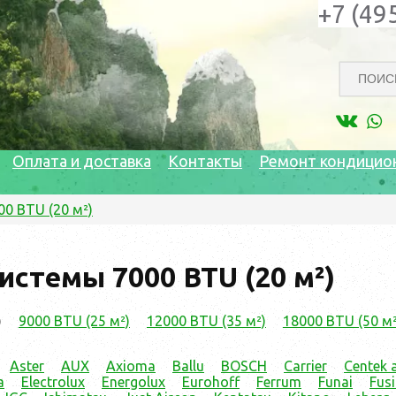
+7 (49
Оплата и доставка
Контакты
Ремонт кондицио
00 BTU (20 м²)
истемы 7000 BTU (20 м²)
)
9000 BTU (25 м²)
12000 BTU (35 м²)
18000 BTU (50 м²
Aster
AUX
Axioma
Ballu
BOSCH
Carrier
Centek a
a
Electrolux
Energolux
Eurohoff
Ferrum
Funai
Fus