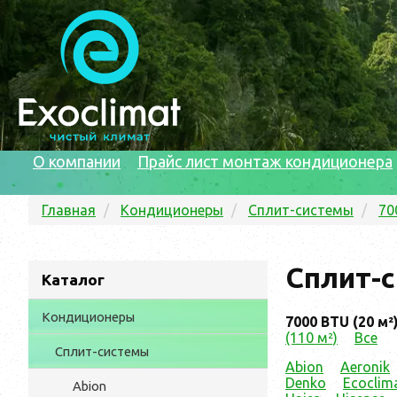
О компании
Прайс лист монтаж кондиционера
Главная
Кондиционеры
Сплит-системы
70
Сплит-с
Каталог
Кондиционеры
7000 BTU (20 м²
(110 м²)
Все
Сплит-системы
Abion
Aeronik
Denko
Ecoclim
Abion