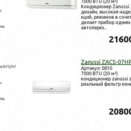
7000 BTU (20 м²)
Кон­ди­ци­онер Zanuss
и
ди­зайн, вы­сокая на­д
кций, ре­жимов в со­чет
де­ла­ет при­бор од­ним
ть
ав­то­перез...
2160
Zanussi ZACS-07H
pr/a15/n1
Ар­ти­кул: 0810
7000 BTU (20 м²)
кон­ди­ци­онер zanussi 
и
ри­аль­ный филь­тр и­он
ть
2080