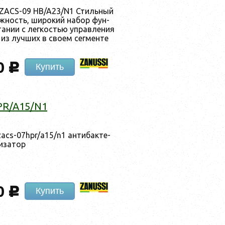
i ZACS-09 HB/A23/N1 Стиль­ный
еж­ность, ши­рокий на­бор фун­
а­нии с лег­костью уп­равле­ния
 из луч­ших в сво­ем сег­менте
0
c
Купить
PR/A15/N1
zacs-07hpr/a15/n1 ан­ти­бак­те­
и­затор
0
c
Купить