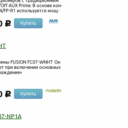
­ци­оне­ров с тра­дици­он­ным
Off AUX Prime. В ос­но­ве кон­
/FP-R1 ис­поль­зу­ет­ся мощ­
0
c
Купить
HT
­те­мы FUSION FC07-WNHT Он
а­ет при вклю­чении ос­новных
лажде­ние»
0
c
Купить
07-NP1A