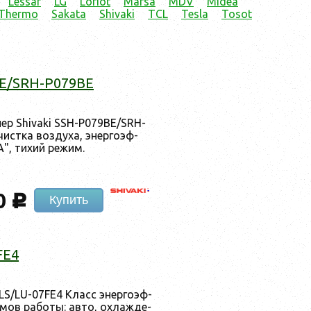
Lessar
LG
Loriot
Marsa
MDV
Midea
 Thermo
Sakata
Shivaki
TCL
Tesla
Tosot
BE/SRH-P079BE
онер Shivaki SSH-P079BE/SRH-
­тка воз­ду­ха, энер­го­эф­
", ти­хий ре­жим.
0
c
Купить
FE4
LS/LU-07FE4 Класс энер­го­эф­
мов ра­боты: ав­то, ох­лажде­