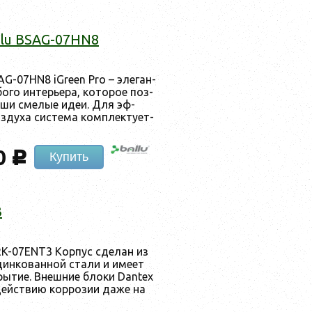
allu BSAG-07HN8
SAG-07HN8 iGreen Pro – эле­ган­
ого ин­терь­ера, ко­торое поз­
а­ши сме­лые идеи. Для эф­
­ду­ха сис­те­ма ком­плек­ту­ет­
0
c
Купить
3
RK-07ENT3 Кор­пус сде­лан из
цин­ко­ван­ной ста­ли и име­ет
­ры­тие. Внеш­ние бло­ки Dantex
дей­ствию кор­ро­зии да­же на