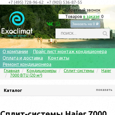
+7 (495) 728-96-62
+7 (905) 536-87-55
Обратный звонок
Товаров
в заказе
:
0
Заказать на
0
c
О компании
Прайс лист монтаж кондиционера
Оплата и доставка
Контакты
Ремонт кондиционера
Главная
Кондиционеры
Сплит-системы
Haier
7000 BTU (20 м²)
Каталог
показать
Сплит-системы Haier 7000