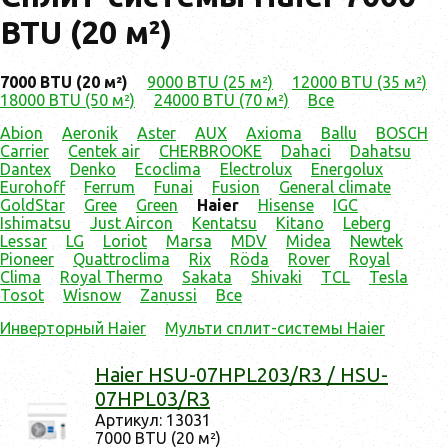
BTU (20 м²)
7000 BTU (20 м²)
9000 BTU (25 м²)
12000 BTU (35 м²)
18000 BTU (50 м²)
24000 BTU (70 м²)
Все
Abion
Aeronik
Aster
AUX
Axioma
Ballu
BOSCH
Carrier
Centek air
CHERBROOKE
Dahaci
Dahatsu
Dantex
Denko
Ecoclima
Electrolux
Energolux
Eurohoff
Ferrum
Funai
Fusion
General climate
GoldStar
Gree
Green
Haier
Hisense
IGC
Ishimatsu
Just Aircon
Kentatsu
Kitano
Leberg
Lessar
LG
Loriot
Marsa
MDV
Midea
Newtek
Pioneer
Quattroclima
Rix
Röda
Rover
Royal
Clima
Royal Thermo
Sakata
Shivaki
TCL
Tesla
Tosot
Wisnow
Zanussi
Все
Инверторный Haier
Мульти сплит-системы Haier
Haier HSU-07HPL203/R3 / HSU-
07HPL03/R3
Ар­ти­кул: 13031
7000 BTU (20 м²)