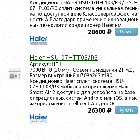
Кон­ди­ци­онер HAIER HSU-07HPL103/R3 / HSU-
07HPL03/R3 сплит-сис­те­ма уни­каль­ная тех­ни­
ка по дос­тупной це­не Класс энер­го­эф­фектив­
ности A Бла­года­ря при­мене­нию ин­но­ваци­он­
ных тех­но­логий кон­ди­ци­онер Haier им...
28600
Купить
c
Haier HSU-07HTT03/R3
Ар­ти­кул: HT1
7000 BTU (20 м²) , Объ­ем по­меще­ния 21 м2 ,
Раз­мер внут­ренний ш708в263 г190
Кон­ди­ци­онер Haier сплит-сис­те­ма HSU-
07HTT03/R3 мо­биль­ное при­ложе­ние Haier
Smart Air 2 дос­тупно для ус­трой­ств на ба­зе
опе­раци­он­ных сис­тем Android или iOS, а так­
же при­ложе­ние Intelligent Air для ОС ...
26300
Купить
c