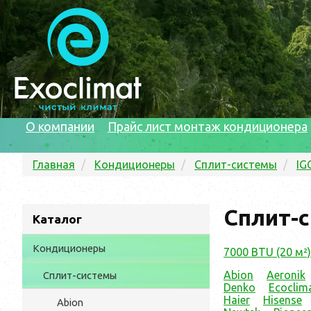
О компании
Прайс лист монтаж кондиционера
Главная
Кондиционеры
Сплит-системы
IG
Сплит-с
Каталог
Кондиционеры
7000 BTU (20 м²)
Abion
Aeronik
Сплит-системы
Denko
Ecoclim
Haier
Hisense
Abion