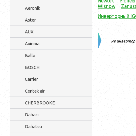
Newtek
Pioneer
Wisnow
Zanuss
Aeronik
Инверторный IG
Aster
AUX
не инвертор
Axioma
Ballu
BOSCH
Carrier
Centek air
CHERBROOKE
Dahaci
Dahatsu