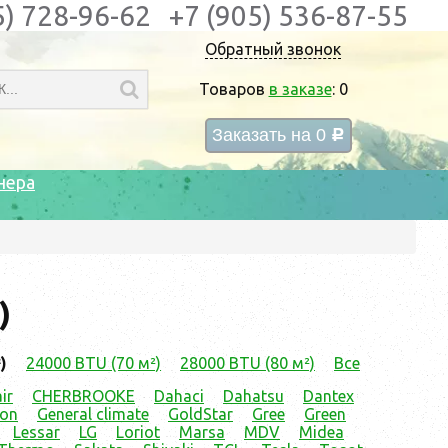
5) 728-96-62
+7 (905) 536-87-55
Обратный звонок
Товаров
в заказе
:
0
Заказать на
0
c
нера
)
)
24000 BTU (70 м²)
28000 BTU (80 м²)
Все
ir
CHERBROOKE
Dahaci
Dahatsu
Dantex
ion
General climate
GoldStar
Gree
Green
Lessar
LG
Loriot
Marsa
MDV
Midea