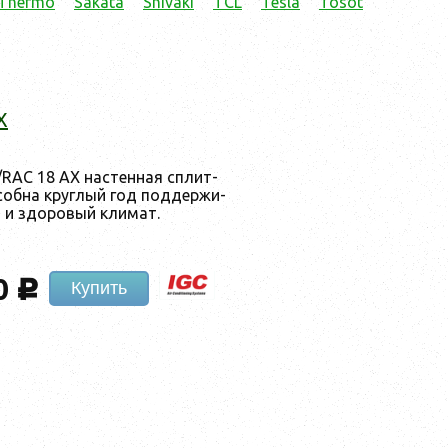
 Thermo
Sakata
Shivaki
TCL
Tesla
Tosot
X
/RAC 18 AX нас­тен­ная сплит-
­соб­на круг­лый год под­дер­жи­
 и здо­ро­вый кли­мат.
0
c
Купить