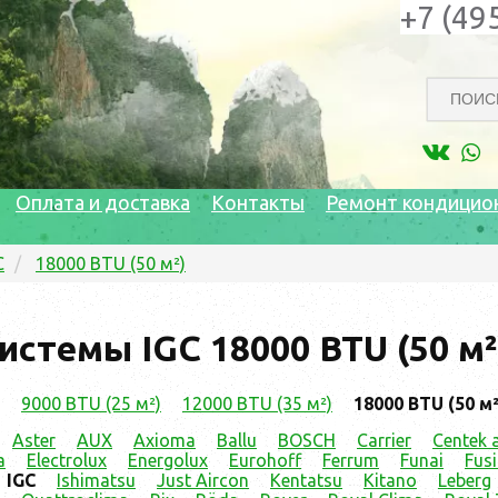
+7 (49
Оплата и доставка
Контакты
Ремонт кондицио
C
18000 BTU (50 м²)
истемы IGC 18000 BTU (50 м²
9000 BTU (25 м²)
12000 BTU (35 м²)
18000 BTU (50 м²
Aster
AUX
Axioma
Ballu
BOSCH
Carrier
Centek a
a
Electrolux
Energolux
Eurohoff
Ferrum
Funai
Fus
IGC
Ishimatsu
Just Aircon
Kentatsu
Kitano
Leberg