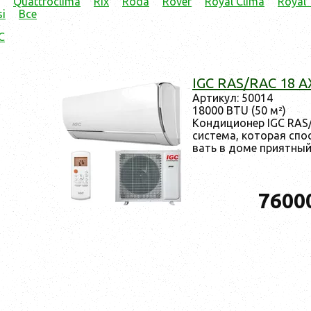
Quattroclima
Rix
Röda
Rover
Royal Clima
Royal
i
Все
C
IGC RAS/RAC 18 A
Ар­ти­кул: 50014
18000 BTU (50 м²)
Кон­ди­ци­онер IGC RAS
сис­те­ма, ко­то­рая спо
вать в до­ме при­ят­ный
7600