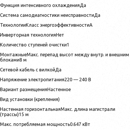
Функция интенсивного охлажденияДа
Система самодиагностики неисправностиДа
ТехнологииКласс энергоэффективностиA
Инверторная технологияНет
Количество ступеней очистки1
МонтажныеМакс. перепад высот между внутр. и внешним
блоками8 м
Сетевой кабель с вилкойДа
Напряжение электропитания220 — 240 В
Вариант размещенияНастенное
Вид установки (крепления)
Настенная горизонтальнаяМакс. длина магистрали
(трассы)15 м
Макс. потребляемая мощность0.647 кВт