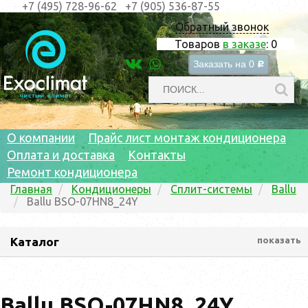
+7 (495) 728-96-62
+7 (905) 536-87-55
Обратный звонок
Товаров
в заказе
:
0
Заказать на
0
c
О компании
Прайс лист монтаж кондиционера
Оплата и доставка
Контакты
Ремонт кондиционера
Главная
Кондиционеры
Сплит-системы
Ballu
Ballu BSO-07HN8_24Y
Каталог
показать
Ballu BSO-07HN8_24Y