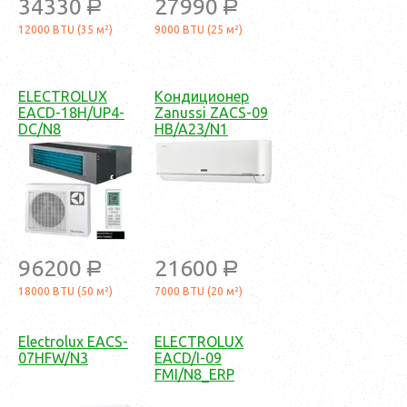
34330
27990
a
a
12000 BTU (35 м²)
9000 BTU (25 м²)
ELECTROLUX
Кондиционер
EACD-18H/UP4-
Zanussi ZACS-09
DC/N8
HB/A23/N1
96200
21600
a
a
18000 BTU (50 м²)
7000 BTU (20 м²)
Electrolux EACS-
ELECTROLUX
07HFW/N3
EACD/I-09
FMI/N8_ERP